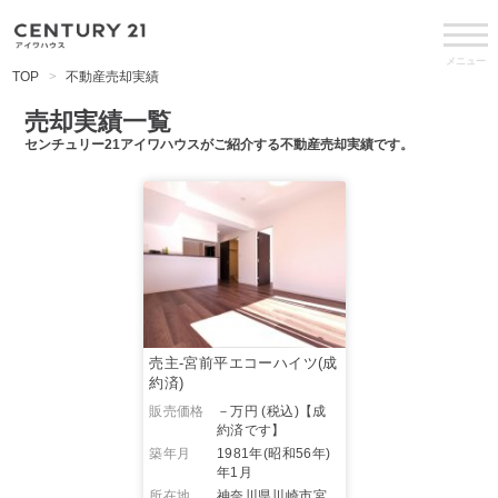
メニュー
TOP
不動産売却実績
売却実績一覧
センチュリー21アイワハウスがご紹介する不動産売却実績です。
売主-宮前平エコーハイツ(成
約済)
販売価格
－万円 (税込)
【成
約済です】
築年月
1981年(昭和56年)
年1月
所在地
神奈川県川崎市宮