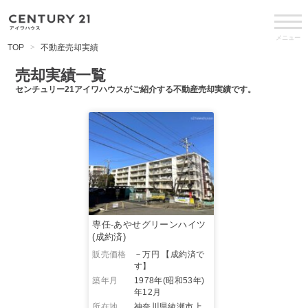
メニュー
TOP
不動産売却実績
売却実績一覧
センチュリー21アイワハウスがご紹介する不動産売却実績です。
専任-あやせグリーンハイツ
(成約済)
販売価格
－万円
【成約済で
す】
築年月
1978年(昭和53年)
年12月
所在地
神奈川県綾瀬市上