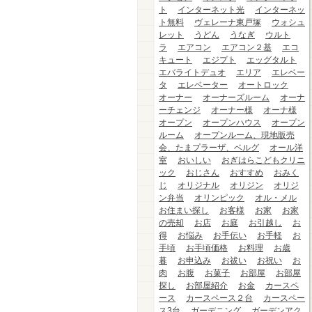
ト
インターネット光
インターネッ
ト無料
ヴェレーナ東戸塚
ウォシュ
レット
うどん
うなぎ
ウルト
ラ
エアコン
エアコン２基
エコ
キュート
エジプト
エッグタルト
エバライトデュオ
エリア
エレベー
タ
エレベーター
オートロック
オーナー
オーナーズルーム
オーナ
ーチェンジ
オーナー様
オーナ様
オープン
オープンハウス
オープン
ルーム
オープンルーム、現地販売
会、たまプラーザ、ベルグ
オール洋
室
おいしい
おぎはらこどもクリニ
ック
おじさん
おすすめ
おみく
じ
オリジナル
オリジン
オリジ
ン弁当
オリンピック
オル・メル
お住まい探し
お客様
お家
お家
の売却
お店
お庭
お引越し
お
得
お悩み
お手伝い
お手軽
お
手頃
お手頃価格
お料理
お歳
暮
お申込み
お祓い
お祝い
お
肉
お腹
お菓子
お部屋
お部屋
探し
お部屋紹介
お金
カースペ
ース
カースペース２台
カースペー
ス3台
ガーデニング
ガーデンアク