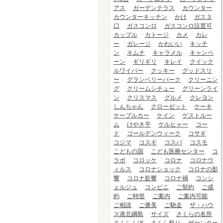
アス
ガーデンテラス
カウンター
カウンターキッチン
かけ
ガス３
口
ガスコンロ
ガスコンロ設置可
カップル
カトージ
カメ
カレ
ー
ガレージ
かわいい
キッチ
ン
キムチ
キャラメル
キャンペ
ーン
ギリギリ
キレイ
クイック
ルワイパー
クッキー
グッドスリ
ー
グランベリーパーク
クリーニン
グ
クリームシチュー
グリーンライ
ン
クリスマス
グルメ
クレヨン
しんちゃん
クローゼット
ケーキ
ケーブルカー
ケイン
ゲストルー
ム
けやき平
ケルヒャー
コー
ド
ゴールデンウィーク
コサギ
コジマ
コスギ
コスパ
コスモ
こどもの国
こども医療センター
コ
ラボ
コロッケ
コロナ
コロナウ
ィルス
コロナショック
コロナの影
響
コロナ影響
コロナ禍
コンシ
ェルジュ
コンビニ
ご契約
ご成
約
ご時世
ご案内
ご案内可能
ご相談
ご褒美
ご馳走
ザ・ハウ
ス港北綱島
サイズ
さくらの名所