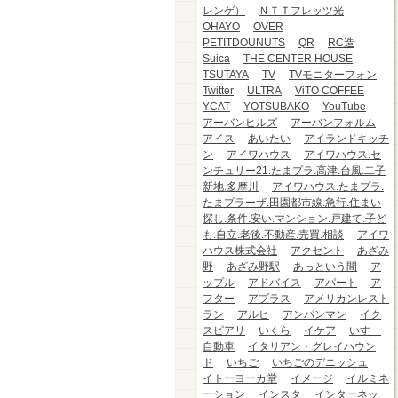
レンゲ）
ＮＴＴフレッツ光
OHAYO
OVER
PETITDOUNUTS
QR
RC造
Suica
THE CENTER HOUSE
TSUTAYA
TV
TVモニターフォン
Twitter
ULTRA
ViTO COFFEE
YCAT
YOTSUBAKO
YouTube
アーバンヒルズ
アーバンフォルム
アイス
あいたい
アイランドキッチ
ン
アイワハウス
アイワハウス.セ
ンチュリー21.たまプラ.高津.台風.二子
新地.多摩川
アイワハウス.たまプラ.
たまプラーザ.田園都市線.急行.住まい
探し.条件.安い.マンション.戸建て.子ど
も.自立.老後.不動産.売買.相談
アイワ
ハウス株式会社
アクセント
あざみ
野
あざみ野駅
あっという間
ア
ップル
アドバイス
アパート
ア
フター
アプラス
アメリカンレスト
ラン
アルヒ
アンパンマン
イク
スピアリ
いくら
イケア
いすゞ
自動車
イタリアン・グレイハウン
ド
いちご
いちごのデニッシュ
イトーヨーカ堂
イメージ
イルミネ
ーション
インスタ
インターネッ