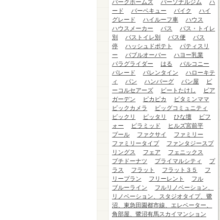
パークホームズ
パーソナルジム
ハ
ード
バーベキュー
バイク
ハイ
グレード
ハイルーフ車
ハウス
ハウスメーカー
バス
バス・トイレ
別
バストイレ別
バス便
バス
停
ハッシュドポテト
パティスリ
ー
バブルオーバー
ハヨー乳業
パラグライダー
はる
バルコニー
パレード
バレンタイン
ハローキテ
ィ
パン
ハンバーグ
パン屋
ビ
ーコルセアーズ
ビートたけし
ビア
ガーデン
ピカピカ
ビタミンママ
ビックカメラ
ビッグコミュニティ
ビックリ
ピッタリ
ひな壇
ビフ
ォー
ピラミッド
ヒルズ宮前平
プール
ファクサイ
ファミリー
ファミリータイプ
ファンタジースプ
リングス
フェア
フェニックス
プチドーナツ
プライマルシティ
プ
ラス
フラット
フラット３５
フ
リープラン
フリーレント
フル
ブルーライン
フルリノベーション、
リノベーション、スタジオタイプ、鷺
沼、東急田園都市線、エレベーター、
角部屋、鷺沼有馬スカイマンション