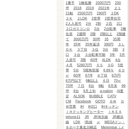
1番手
1種低層
2000万円
200
坪
2018
2019
2021年
２１
21帖
2500万円
290円
２DK
２Ｋ
２LDK
2世帯
2世帯住宅
2人入居可
2分
2割
２匹
2口
２口ガスコンロ
2台
2台駐車
2種
住居
2週間
2階
2階以上
2階建
て
3000万円
30坪
35
35周
年
35年
35年返済
390円
３Ｌ
ＤＫ
３丁目
３位
3分
3割
3
口
３台
３台駐車可能
3年
3月
入居可
3階
40坪
4LDK
4台
４月
5280万円
５５
５G
5世
帯
5分
5階角部屋
6.89％
６０
㎡
60坪
67坪
６丁目
6万円
6万円以下
6帖以上
６日
70㎡
70坪
７日
8台
8帖
8月末
99
坪
9台
9月上旬
a-nation
AI査
定
ALSOK
BUBBLE
CATV
CM
Facebook
GOTO
ＧＷ
Ｇ
Ｗ営業
IH
IH2口
IHキッチン
ＩＨクッキングヒーター
ＩＫＥＡ
iphone11
JR
JR埼京線
JR横浜
線
LDK
l気候
㎡
MEGAドン・
キホーテ東名川崎店
Merengue（メ