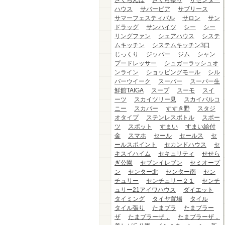
さくらんぼ
さくら祭り
ザセンター
ハウス
サバービア
サブリース
サマーフェスティバル
サロン
サン
ドラッグ
サンハイツ
シー
シー
リングファン
シェアハウス
システ
ムキッチン
システムキッチン3口
じっくり
ジッパー
ジム
シャン
プードレッサー
シュガーラッシュオ
ンライン
ショッピングモール
シル
バーウイーク
スーパー
スーパー生
鮮館TAIGA
スープ
スーモ
スイ
ーツ
スカイツリー見
スカイバルコ
ニー
スカパー
すすき野
スタジ
オタイプ
ステンレスボトル
スポー
ツ
スポット
すまい
すまい給付
金
スマホ
セール
セールス
セ
ールスポイント
セカンドハウス
セ
キスイハイム
セキュリティ
せせら
ぎ公園
セブンイレブン
セミオープ
ン
センター北
センター南
セン
チュリー
センチュリー２１
センチ
ュリー21アイワハウス
ダイエット
タイミング
タイヤ置場
タイル
タイル張り
たまプラ
たまプラー
ザ
たまプラーザ，
たまプラーザ，