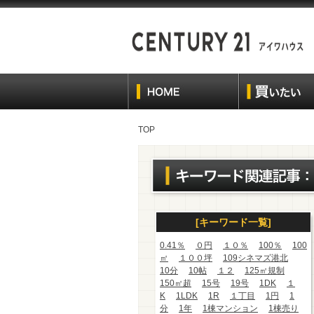
TOP
[キーワード一覧]
0.41％
０円
１０％
100％
100
㎡
１００坪
109シネマズ港北
10分
10帖
１２
125㎡規制
150㎡超
15号
19号
1DK
１
K
1LDK
1R
１丁目
1円
1
分
1年
1棟マンション
1棟売り