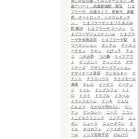
美しが丘公園，イルミネーション，新
築アパート，武蔵新城駅，駅近
たま
プラーザ、分譲タイプ、更新可、床暖
房、オートロック、システムキッチ
ン、
たまプラーザ.たまプラ.あざみ
野.鷺沼
たまプラーザ.ラーメン
た
まプラーザフェスティバル
たまプラ
ーザ中央商店街
たまプラーザ駅
タ
ワーマンション
タンデム
チーズィ
ーチキン
チキン
ちびっ子
チョ
コ
つきみ野
つけ麺
テイクアウ
ト
ディズニー
ディンクス
デザ
イナーズ
デザイナーズマンション
デザイナーズ賃貸
デジタルキー
テ
ナント
テラスハウス
テラスモール
湘南
テレビ
ドーナツ
ドーナッ
ツ
トイレ
ドッグカフェ
トト
ロ
トライ
トラブル
トラベル
トランクルーム
ドンキ
どんな
どんより
なかなか売れない
なし
ナン
ナンカレー
ニーズ
ニコッ
トこどもクリニック
ニジマス
ニッ
ポン
ニュース
ニュータウン
ネ
イル
ネコカフェ
ノースポート・モ
ール
ノジマ宮前平店
のんびり