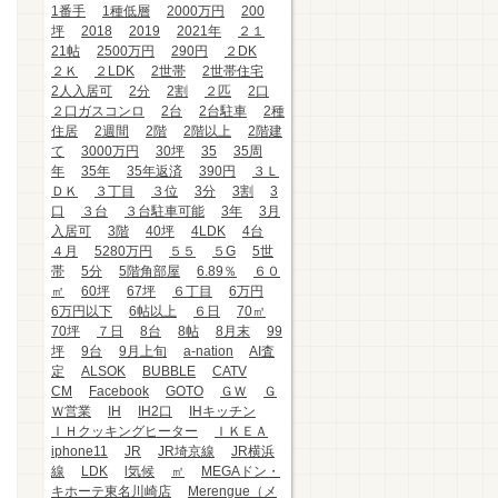
1番手
1種低層
2000万円
200
坪
2018
2019
2021年
２１
21帖
2500万円
290円
２DK
２Ｋ
２LDK
2世帯
2世帯住宅
2人入居可
2分
2割
２匹
2口
２口ガスコンロ
2台
2台駐車
2種
住居
2週間
2階
2階以上
2階建
て
3000万円
30坪
35
35周
年
35年
35年返済
390円
３Ｌ
ＤＫ
３丁目
３位
3分
3割
3
口
３台
３台駐車可能
3年
3月
入居可
3階
40坪
4LDK
4台
４月
5280万円
５５
５G
5世
帯
5分
5階角部屋
6.89％
６０
㎡
60坪
67坪
６丁目
6万円
6万円以下
6帖以上
６日
70㎡
70坪
７日
8台
8帖
8月末
99
坪
9台
9月上旬
a-nation
AI査
定
ALSOK
BUBBLE
CATV
CM
Facebook
GOTO
ＧＷ
Ｇ
Ｗ営業
IH
IH2口
IHキッチン
ＩＨクッキングヒーター
ＩＫＥＡ
iphone11
JR
JR埼京線
JR横浜
線
LDK
l気候
㎡
MEGAドン・
キホーテ東名川崎店
Merengue（メ