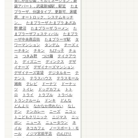
美しが丘公園，イルミネーション，新
築アパート，武蔵新城駅，駅近
たま
プラーザ、分譲タイプ、更新可、床暖
房、オートロック、システムキッチ
ン、
たまプラーザ.たまプラ.あざみ
野.鷺沼
たまプラーザ.ラーメン
た
まプラーザフェスティバル
たまプラ
ーザ中央商店街
たまプラーザ駅
タ
ワーマンション
タンデム
チーズィ
ーチキン
チキン
ちびっ子
チョ
コ
つきみ野
つけ麺
テイクアウ
ト
ディズニー
ディンクス
デザ
イナーズ
デザイナーズマンション
デザイナーズ賃貸
デジタルキー
テ
ナント
テラスハウス
テラスモール
湘南
テレビ
ドーナツ
ドーナッ
ツ
トイレ
ドッグカフェ
トト
ロ
トライ
トラブル
トラベル
トランクルーム
ドンキ
どんな
どんより
なかなか売れない
なし
ナン
ナンカレー
ニーズ
ニコッ
トこどもクリニック
ニジマス
ニッ
ポン
ニュース
ニュータウン
ネ
イル
ネコカフェ
ノースポート・モ
ール
ノジマ宮前平店
のんびり