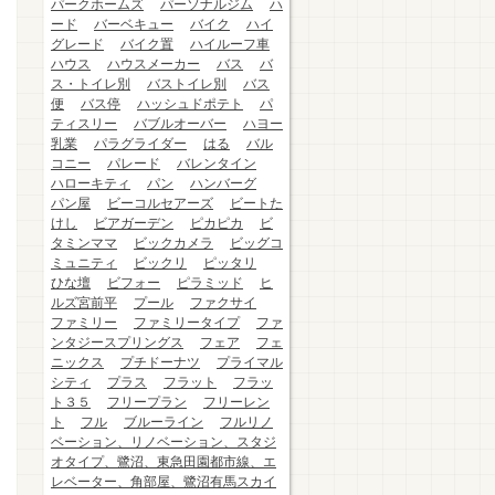
パークホームズ
パーソナルジム
ハ
ード
バーベキュー
バイク
ハイ
グレード
バイク置
ハイルーフ車
ハウス
ハウスメーカー
バス
バ
ス・トイレ別
バストイレ別
バス
便
バス停
ハッシュドポテト
パ
ティスリー
バブルオーバー
ハヨー
乳業
パラグライダー
はる
バル
コニー
パレード
バレンタイン
ハローキティ
パン
ハンバーグ
パン屋
ビーコルセアーズ
ビートた
けし
ビアガーデン
ピカピカ
ビ
タミンママ
ビックカメラ
ビッグコ
ミュニティ
ビックリ
ピッタリ
ひな壇
ビフォー
ピラミッド
ヒ
ルズ宮前平
プール
ファクサイ
ファミリー
ファミリータイプ
ファ
ンタジースプリングス
フェア
フェ
ニックス
プチドーナツ
プライマル
シティ
プラス
フラット
フラッ
ト３５
フリープラン
フリーレン
ト
フル
ブルーライン
フルリノ
ベーション、リノベーション、スタジ
オタイプ、鷺沼、東急田園都市線、エ
レベーター、角部屋、鷺沼有馬スカイ