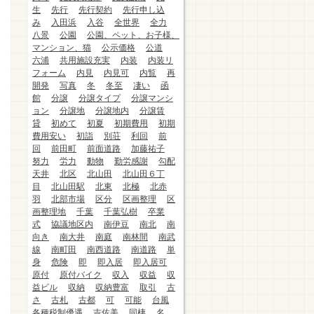
生
先行
先行契約
先行申し込
み
入田浜
入谷
全世界
全力
八景
公園
公園、ペット、お子様、
マンション、猫
公示価格
公道
六浦
共用施設充実
内装
内装リ
フォーム
内見
内見可
内覧
再
開発
写真
冬
冬至
凄い
函
館
分譲
分譲タイプ
分譲マンシ
ョン
分譲地
分譲地内
分譲賃
貸
初めて
初夏
初期費用
初期
費用安い
初詣
別荘
利回
前
回
前田町
前面道路
加藤祐子
努力
労力
動物
勤労感謝
勾配
天井
北区
北山田
北山田６丁
目
北山田駅
北東
北極
北赤
羽
北部市場
区分
区画整理
区
画整理地
千葉
千葉弘樹
卒業
式
協議地区内
南伊豆
南北
南
向き
南大井
南庭
南林間
南武
線
南町田
南西道路
南道路
単
身
危険
即
即入居
即入居可
原付
原付バイク
収入
収益
収
益ビル
収納
収納豊富
取引
古
さ
古札
古都
可
可能
台風
各種税制優遇
吉佐美
同棲
名