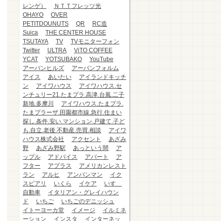
レンゲ）
ＮＴＴフレッツ光
OHAYO
OVER
PETITDOUNUTS
QR
RC造
Suica
THE CENTER HOUSE
TSUTAYA
TV
TVモニターフォン
Twitter
ULTRA
ViTO COFFEE
YCAT
YOTSUBAKO
YouTube
アーバンヒルズ
アーバンフォルム
アイス
あいたい
アイランドキッチ
ン
アイワハウス
アイワハウス.セ
ンチュリー21.たまプラ.高津.台風.二子
新地.多摩川
アイワハウス.たまプラ.
たまプラーザ.田園都市線.急行.住まい
探し.条件.安い.マンション.戸建て.子ど
も.自立.老後.不動産.売買.相談
アイワ
ハウス株式会社
アクセント
あざみ
野
あざみ野駅
あっという間
ア
ップル
アドバイス
アパート
ア
フター
アプラス
アメリカンレスト
ラン
アルヒ
アンパンマン
イク
スピアリ
いくら
イケア
いすゞ
自動車
イタリアン・グレイハウン
ド
いちご
いちごのデニッシュ
イトーヨーカ堂
イメージ
イルミネ
ーション
インスタ
インターネッ