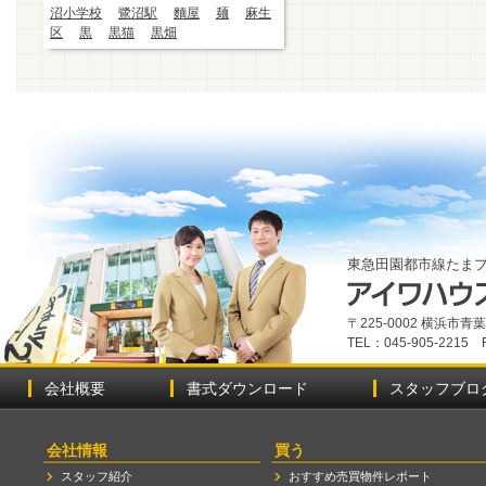
沼小学校
鷺沼駅
麵屋
麺
麻生
区
黒
黒猫
黒畑
東急田園都市線たま
〒225-0002 横浜市
TEL：045-905-2215 
会社概要
書式ダウンロード
スタッフブロ
会社情報
買う
スタッフ紹介
おすすめ売買物件レポート