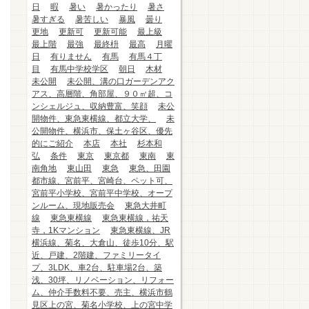
日
暇
暑い
暑かったり
暑さ
暑すぎる
暑苦しい
暴風
曇り
更地
更新可
更新可能
最上級
最上階
最強
最終枡
最高
月曜
日
有りません
有馬
有馬４丁
目
有馬中学校学区
朝日
木材
未公開
未公開、溝の口ガーデンアク
アス、高層階、角部屋、９０㎡超、コ
ンシェルジュ、収納豊富、笑顔
未公
開物件、東急東横線、都立大学、
未
公開物件、横浜市、保土ヶ谷区、優先
的にご紹介
本店
本社
杉本和
弘
条件
東京
東京都
東南
東
南角地
東山田
東急
東急、田園
都市線、宮前平、宮崎台、ペット可、
宮前平小学校、宮前平中学校、オープ
ンルーム、現地販売会
東急大井町
線
東急東横線
東急東横線，祐天
寺，1Kマンション
東急東横線、JR
横浜線、菊名、大倉山、徒歩10分、駅
近、戸建、2階建、ファミリータイ
プ、3LDK、車2台、駐車場2台、築
浅、30坪、リノベーション、リフォー
ム、仲介手数料不要、売主、横浜市鶴
見区上の宮、菊名小学校、上の宮中学