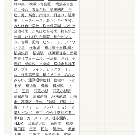
崎中央
横浜市青葉区
横浜市青葉
区、桜台、青葉台駅、徒歩圏内、戸
建、庭、高台、南向き、日当り、駐車
場、カースペース、みたけ台小学校、
みたけ台中学校、桜台保育園、みたけ
台幼稚園、たちばな台公園、桜台第二
公園、たちばな台病院、桜台ビレッ
ジ、古風、風情、ビンテージ、アイワ
ハウス
横浜線
横浜線十日市場駅
横浜銀行
横浜駅
横浜駅徒歩、新規
内装リフォーム済、平沼橋、戸部、高
島町、相鉄線、京急線、横浜市営地下
鉄、ブルーライン、ビッグターミナ
ル、横浜高島屋、横浜そごう、みなと
みらい、通勤通学便利、住宅ローンが
不安
横須賀
機械
機械式
正
式
正月
武蔵小杉
武蔵小杉駅
武蔵新城
武蔵新城、JR南武線、川崎
市、高津区、千年、2階建、戸建、中
古、リフォーム、リノベーション、2
階リビング、売主、仲介手数料不要、
車1台、カースペース、徒歩圏内、
4LDK
武蔵溝ノ口
歯医者
母校
毎日雨
毎朝
民泊
気持ち
気象
予報士
気象庁
気象条件
水回