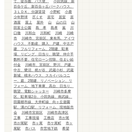
て、徒歩圏、バス便、
小田急線、新
百合ケ丘、新百合ヶ丘パークハウス、
３ＬＤＫ、分譲賃貸
小野町
小鹿
少年野球
尽くす
居宅
居室
居
酒屋
屋上
屋外
山
山の日
山
田富士公園
島 孝
島孝
嵐
川
口徹
川和台
川和町
川崎
川崎
市
川崎市、宮前区、東有馬、アイワ
ハウス、不動産、購入、戸建、中古戸
建、フルリフォーム、2階建、駐車
場、リビング、日当り、眺望、仲介手
数料不要、住宅ローン控除、住まい給
付金
川崎市、宮前区、野川、戸建、
中古、鷺沼、梶が谷、武蔵小杉、武蔵
新城、積水ハウス、スカイバルコニ
ー、庭、2階建、リノベーション、リ
フォーム、地下車庫、高台、日当り、
眺望、電動シャッター
川崎市多摩
区、駐車場2台、小田急線、南武線、
田園都市線、大井町線、向ヶ丘遊園
駅、溝の口駅、リフォーム、現地販売
会
川崎市宮前区
川崎市高津区
工事
工事現場
工務店
市が尾
市が尾駅
市ヶ尾
市ケ尾町
市ヶ
尾駅
市バス
市営地下鉄
希望