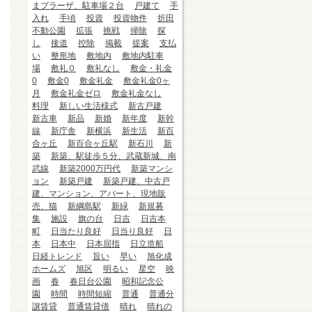
まプラーザ、駐車場２台
戸建て
手
入れ
手頃
投資
投資物件
折田
不動公園
拡張
挑戦
掃除
探
し
接道
控除
掲載
提案
支払
い
整形地
敷地内
敷地内駐車
場
敷礼０
敷礼なし
敷金・礼金
0
敷金0
敷金礼金
敷金礼金0ヶ
月
敷金礼金ゼロ
敷金礼金なし
料理
新しい生活様式
新古戸建
新古車
新品
新婚
新年度
新幹
線
新庁舎
新横浜
新生活
新百
合ヶ丘
新百合ヶ丘駅
新石川
新
築
新築、駅徒歩５分、武蔵新城、南
武線
新築2000万円代
新築マンシ
ョン
新築戸建
新築戸建、中古戸
建、マンション、アパート、現地販
売、猫
新綱島駅
新緑
新規募
集
施設
旗の台
日吉
日吉本
町
日当たり良好
日当り良好
日
本
日本中
日本屈指
日立造船
日経トレンド
旨い
早い
旭化成
ホームズ
旭区
明るい
星空
映
画
春
春日台公園
昭和記念公
園
時間
時間短縮
普通
普通分
譲賃貸
普通賃貸借
晴れ
晴れの