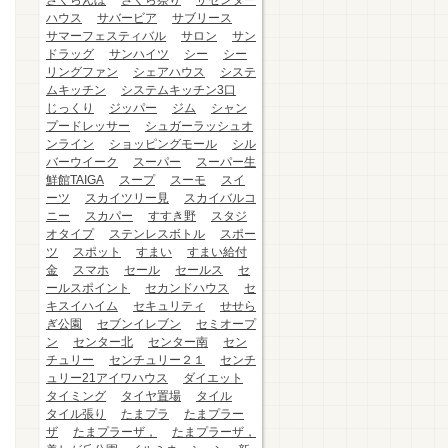
さくらんぼ
さくら祭り
ザセンター
ハウス
サバービア
サブリース
サマーフェスティバル
サロン
サン
ドラッグ
サンハイツ
シー
シー
リングファン
シェアハウス
システ
ムキッチン
システムキッチン3口
じっくり
ジッパー
ジム
シャン
プードレッサー
シュガーラッシュオ
ンライン
ショッピングモール
シル
バーウイーク
スーパー
スーパー生
鮮館TAIGA
スープ
スーモ
スイ
ーツ
スカイツリー見
スカイバルコ
ニー
スカパー
すすき野
スタジ
オタイプ
ステンレスボトル
スポー
ツ
スポット
すまい
すまい給付
金
スマホ
セール
セールス
セ
ールスポイント
セカンドハウス
セ
キスイハイム
セキュリティ
せせら
ぎ公園
セブンイレブン
セミオープ
ン
センター北
センター南
セン
チュリー
センチュリー２１
センチ
ュリー21アイワハウス
ダイエット
タイミング
タイヤ置場
タイル
タイル張り
たまプラ
たまプラー
ザ
たまプラーザ，
たまプラーザ，