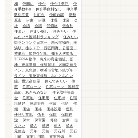
和
仮囲い
仲介
仲介手数料
仲
介手数料0
仲介手数料なし
仲介手
数料不要
仲町台
仲町台駅
伊勢
原市
伊東
伊豆
休暇
休業
会
社
会話
会議
低価格
低金利
住まい
住まい探し
住みたい
住
みたい市区町村ランキング
住みたい
街ランキング日本一、未公開物件、横
浜駅、徒歩７分、西区岡野、公道面、
整形地、閑静住宅地、知る人ぞ知る、
TEPPAN物件、将来の資産価値、更
地、東海道線、横須賀線、湘南新宿ラ
イン、京急線、横浜市営地下鉄ブルー
ライン、東急東横線、みなとみらい
線、横浜高島屋
住んでみたい
住
宅
住宅ローン
住宅ローン、難易度
高め、あきらめない
住宅取得等資
金
住宅地
住宅用
住宅街
住環
境良好
体調管理
何故
供給
依
頼
価値
価格
価格設定
便利
便利な立地
係る
保岡
保岡佳
潔
保木
保育園
修繕
倉庫
借
りたい
借入
値段
偉大
傾き
元住吉
元年
元気
元石川
元石
川町
充実共用部
充実設備
先