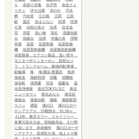
り
水回り交換
水戸市
永住クォ
リティ
汐そば屋
汐のや
汚水
桝
汚水管
江の島
江田
江田
駅
汲沢
決まらない
河津
河津
七滝
治安の良さ
注意
注文住
宅
洋室
洗い物
洗礼
洗面化粧
台
洗面台
活用
浄蓮の滝
浮間
舟渡
浴室
浴室乾燥
浴室乾燥
機
浴室室乾燥機
浴室換気乾燥機
浴室新規，エアコン新品，追い焚き，
モニター付インターホン，防犯カメ
ラ，トランクルーム，敷地内駐車場，
駐輪場
海
海.横浜.青葉区
海岸
海老名
海鮮料理
消毒
消費税
深谷町
清掃夏
渋谷
温暖化
温
水洗浄便座
港北TOKYU S.C
港北
ニュータウン
港北みなも
港北区
港南台
港南台駅
湘南
湘南新宿
ライン
満室
溝の口
溝の口ガー
デンアクアス、15階部分、91.26㎡、
４LDK、東京タワー、スカイツリー、
多摩川花火大会、現地販売会、まだ間
に合います、本命物件
溝の口ガーデ
ンアクアス、高津区久地、地上２０階