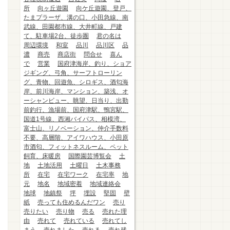
所
向ヶ丘遊園
向ケ丘遊園、登戸、
たまプラーザ、溝の口、小田急線、南
武線、田園都市線、大井町線、戸建
て、駐車場2台、徒歩圏
君の名は
周辺環境
和室
品川
品川区
品
濃
商売
商店街
問合せ
喜ん
で
営業
国府津海岸、釣り、ショア
ジギング、弓角、サーフトローリン
グ、青物、回遊魚、シロギス、酒匂海
岸、前川海岸、マンション、築浅、オ
ーシャンビュー、眺望、日当り、出勤
前釣行、漁場前、国府津駅、鴨宮駅、
国道1号線、西湘バイパス、相模湾、
富士山、リノベーション、仲介手数料
不要、高層階、アイワハウス、小田原
市酒匂、フィットネスルーム、ペット
飼育、床暖房
国際園芸博覧会
土
地
土地活用
土曜日
土木事務
所
在宅
在宅ワーク
在宅率
地
元
地名
地域密着
地域連絡会
地球
地鎮祭
坪
埋設
堅固
壁
紙
売っても住めるんだワン
売り
売りたい
売り物
売る
売れた理
由
売れて
売れている
売れてし