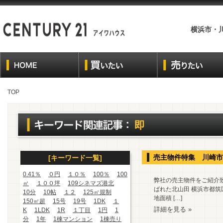
横浜市・
TOP
即
売主物件特集 川崎
[キーワード一覧]
0.41％
０円
１０％
100％
100
弊社の売主物件をご紹介致
㎡
１００坪
109シネマズ港北
ばれた北山田 横浜市都筑
10分
10帖
１２
125㎡規制
地面積 […]
150㎡超
15号
19号
1DK
１
詳細を見る »
K
1LDK
1R
１丁目
1円
1
分
1年
1棟マンション
1棟売り