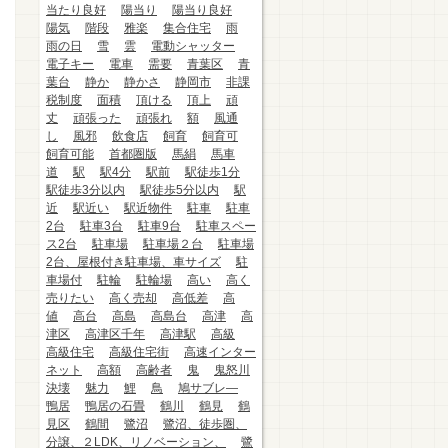
当たり良好
陽当り
陽当り良好
陽気
階段
雅楽
集合住宅
雨
雨の日
雪
雲
電動シャッター
電子キー
電車
需要
青葉区
青
葉台
静か
静かさ
静岡市
非課
税制度
面積
頂ける
頂上
頑
丈
頑張った
頑張れ
額
風通
し
風邪
飲食店
飼育
飼育可
飼育可能
首都圏版
馬絹
馬車
道
駅
駅4分
駅前
駅徒歩1分
駅徒歩3分以内
駅徒歩5分以内
駅
近
駅近い
駅近物件
駐車
駐車
2台
駐車3台
駐車9台
駐車スペー
ス2台
駐車場
駐車場２台
駐車場
2台、屋根付き駐車場、車サイズ
駐
車場付
駐輪
駐輪場
高い
高く
売りたい
高く売却
高低差
高
値
高台
高島
高島台
高津
高
津区
高津区千年
高津駅
高級
高級住宅
高級住宅街
高速インター
ネット
高額
高齢者
鬼
鬼怒川
決壊
魅力
鯉
鳥
鳩サブレ―
鴨居
鴨居の石畳
鶴川
鶴見
鶴
見区
鶴間
鷺沼
鷺沼、徒歩圏、
分譲、２LDK、リノベーション、
鷺