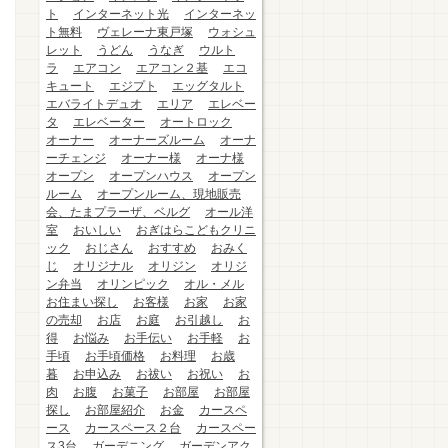
ト
インターネット光
インターネッ
ト無料
ヴェレーナ東戸塚
ウォシュ
レット
うどん
うなぎ
ウルト
ラ
エアコン
エアコン２基
エコ
キュート
エジプト
エッグタルト
エバライトデュオ
エリア
エレベー
タ
エレベーター
オートロック
オーナー
オーナーズルーム
オーナ
ーチェンジ
オーナー様
オーナ様
オープン
オープンハウス
オープン
ルーム
オープンルーム、現地販売
会、たまプラーザ、ベルグ
オール洋
室
おいしい
おぎはらこどもクリニ
ック
おじさん
おすすめ
おみく
じ
オリジナル
オリジン
オリジ
ン弁当
オリンピック
オル・メル
お住まい探し
お客様
お家
お家
の売却
お店
お庭
お引越し
お
得
お悩み
お手伝い
お手軽
お
手頃
お手頃価格
お料理
お歳
暮
お申込み
お祓い
お祝い
お
肉
お腹
お菓子
お部屋
お部屋
探し
お部屋紹介
お金
カースペ
ース
カースペース２台
カースペー
ス3台
ガーデニング
ガーデンアク