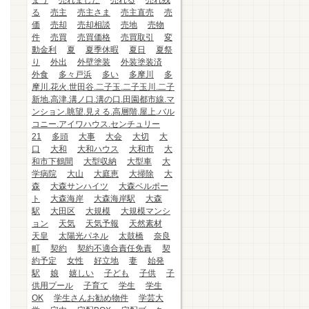
まう
売れました
売れる
売れ残
る
売主
売主さま
売主直売
売
価
売却
売却相談
売地
売物
件
売買
売買価格
売買取引
変
動金利
夏
夏季休暇
夏日
夏祭
り
外出
外壁塗装
外装塗装済
外食
多々戸浜
多い
多摩川
多
摩川.花火.世田谷.二子玉.二子玉川.二子
新地.高津.溝ノ口.溝の口.田園都市線.マ
ンション.眺望.見える.高層階.屋上.バル
コニー.アイワハウス.センチュリー
21
多頭
大事
大会
大切
大
口
大和
大和ハウス
大和市
大
和市下鶴間
大型収納
大型車
大
学病院
大山
大庭恵
大掃除
大
森
大森サンハイツ
大森ベルポー
ト
大森海岸
大森海岸駅
大森
駅
大田区
大規模
大規模マンシ
ョン
天気
天気予報
天然素材
天皇
太陽光パネル
太鼓橋
奈良
町
契約
契約不適合責任免責
契
約予定
女性
好立地
妻
始発
駅
娘
嬉しい
子ども
子供
子
供用プール
子育て
学生
学生
OK
学生さんお勧め物件
学芸大