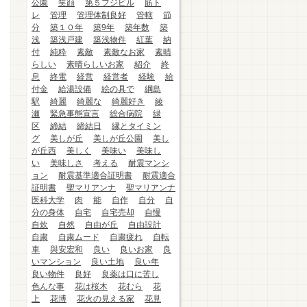
公園
笑顔
第５フジビル
筋ト
レ
管理
管理体制良好
管轄
節
分
築１０年
築9年
築年数
築
浅
築浅戸建
築浅物件
紅葉
納
付
純粋
素敵
素敵なお家
素晴
らしい
素晴らしいお家
紹介
終
息
終電
経営
経営者
経験
給
付金
給湯設備
絵の具で
綱島
駅
綺麗
綺麗な
綺麗好き
綾
瀬
緊急事態宣言
総合病院
緑
区
締結
締結日
縁とタイミン
グ
美しが丘
美しが丘公園
美し
が丘西
美しく
美味い
美味し
い
美味しさ
考える
耐震マンシ
ョン
耐震基準適合証明書
耐震適合
証明書
聖マリアンナ
聖マリアンナ
医科大学
肉
能
自作
自分
自
分の身体
自宅
自宅売却
自慢
自炊
自然
自由が丘
自由設計
自粛
自粛ムード
自粛疲れ
自転
車
與安宏和
良い
良いお家
良
いマンション
良い土地
良い年
良い物件
良好
良薬は口に苦し
色んな事
花は桜木
花むら
花
上
花博
花火の見える家
花見