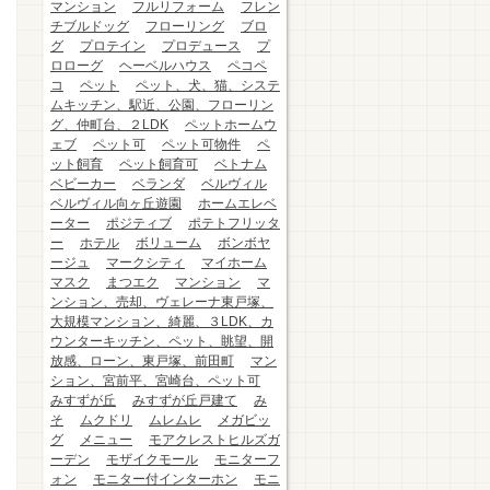
マンション
フルリフォーム
フレン
チブルドッグ
フローリング
ブロ
グ
プロテイン
プロデュース
プ
ロローグ
ヘーベルハウス
ペコペ
コ
ペット
ペット、犬、猫、システ
ムキッチン、駅近、公園、フローリン
グ、仲町台、２LDK
ペットホームウ
ェブ
ペット可
ペット可物件
ペ
ット飼育
ペット飼育可
ベトナム
ベビーカー
ベランダ
ベルヴィル
ベルヴィル向ヶ丘遊園
ホームエレベ
ーター
ポジティブ
ポテトフリッタ
ー
ホテル
ボリューム
ボンボヤ
ージュ
マークシティ
マイホーム
マスク
まつエク
マンション
マ
ンション、売却、ヴェレーナ東戸塚、
大規模マンション、綺麗、３LDK、カ
ウンターキッチン、ペット、眺望、開
放感、ローン、東戸塚、前田町
マン
ション、宮前平、宮崎台、ペット可
みすずが丘
みすずが丘戸建て
み
そ
ムクドリ
ムレムレ
メガビッ
グ
メニュー
モアクレストヒルズガ
ーデン
モザイクモール
モニターフ
ォン
モニター付インターホン
モニ