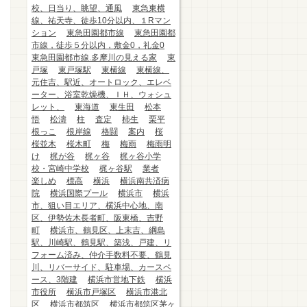
校、日当り、眺望、通風
東急東横
線、祐天寺、徒歩10分以内、１Rマン
ション
東急田園都市線
東急田園都
市線，徒歩５分以内，敷金0，礼金0
東急田園都市線.多摩川の見える家
東
戸塚
東戸塚駅
東横線
東横線、
元住吉、駅近、オートロック、エレベ
ーター、浴室乾燥機、ＩＨ、ウォシュ
レット、
東海道
東生田
松本
悟
松濤
柱
査定
柿生
栗平
根っこ
根岸線
格闘
案内
桜
桜並木
桜木町
梅
梅雨
梅雨明
け
梶が谷
梶ヶ谷
梶ヶ谷小学
校・宮崎中学校
梶ヶ谷駅
業者
楽しめ
標高
横浜
横浜南共済病
院
横浜国際プール
横浜市
横浜
市、狙い目エリア、横浜中心地、南
区、伊勢佐木長者町、阪東橋、吉野
町
横浜市、鶴見区、上末吉、綱島
駅、川崎駅、鶴見駅、築浅、戸建、リ
フォーム済み、仲介手数料不要、鶴見
川、リバーサイド、駐車場、カースペ
ース、3階建
横浜市営地下鉄
横浜
市役所
横浜市戸塚区
横浜市港北
区
横浜市都筑区
横浜市都筑区茅ヶ