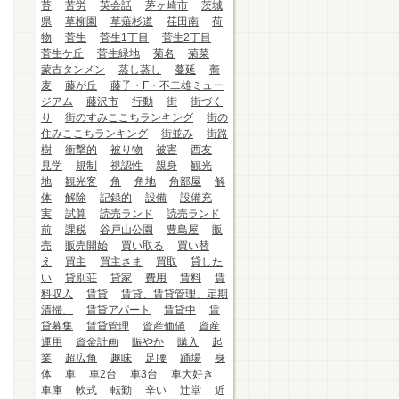
苔
苦労
英会話
茅ヶ崎市
茨城
県
草柳園
草薙杉道
荏田南
荷
物
菅生
菅生1丁目
菅生2丁目
菅生ケ丘
菅生緑地
菊名
菊菜
蒙古タンメン
蒸し蒸し
蔓延
蕎
麦
藤が丘
藤子・F・不二雄ミュー
ジアム
藤沢市
行動
街
街づく
り
街のすみここちランキング
街の
住みここちランキング
街並み
街路
樹
衝撃的
被り物
被害
西友
見学
規制
視認性
親身
観光
地
観光客
角
角地
角部屋
解
体
解除
記録的
設備
設備充
実
試算
読売ランド
読売ランド
前
課税
谷戸山公園
豊島屋
販
売
販売開始
買い取る
買い替
え
買主
買主さま
買取
貸した
い
貸別荘
貸家
費用
賃料
賃
料収入
賃貸
賃貸、賃貸管理、定期
清掃、
賃貸アパート
賃貸中
賃
貸募集
賃貸管理
資産価値
資産
運用
資金計画
賑やか
購入
起
業
超広角
趣味
足腰
踊場
身
体
車
車2台
車3台
車大好き
車庫
軟式
転勤
辛い
辻堂
近