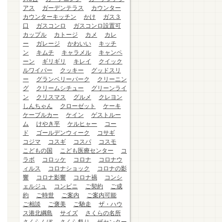
アス
ガーデンテラス
カウンター
カウンターキッチン
かけ
ガス３
口
ガスコンロ
ガスコンロ設置可
カップル
カトージ
カメ
カレ
ー
ガレージ
かわいい
キッチ
ン
キムチ
キャラメル
キャンペ
ーン
ギリギリ
キレイ
クイック
ルワイパー
クッキー
グッドスリ
ー
グランベリーパーク
クリーニン
グ
クリームシチュー
グリーンライ
ン
クリスマス
グルメ
クレヨン
しんちゃん
クローゼット
ケーキ
ケーブルカー
ケイン
ゲストルー
ム
けやき平
ケルヒャー
コー
ド
ゴールデンウィーク
コサギ
コジマ
コスギ
コスパ
コスモ
こどもの国
こども医療センター
コ
ラボ
コロッケ
コロナ
コロナウ
ィルス
コロナショック
コロナの影
響
コロナ影響
コロナ禍
コンシ
ェルジュ
コンビニ
ご契約
ご成
約
ご時世
ご案内
ご案内可能
ご相談
ご褒美
ご馳走
ザ・ハウ
ス港北綱島
サイズ
さくらの名所