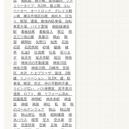
談
相鉄線、鶴ヶ峰、徒歩圏内、ファ
ミリータイプ、3LDK、最上階、エレ
ベーター、オートロック、グレイス鶴
ヶ峰、横浜市旭区白根、南向き、日当
り、眺望、通風、敷地内駐車場、自転
車置き場、バイク置場
相鉄線瀬谷
駅
看板効果
看板収入
県立
県
立三ツ池公園
真夏日
眺め
眺
望
瞬間的
矢野口
知恵
石垣
石田
石田悠樹
砂場
破格
確
率
礼金0
社員寮
社長
祈りま
す
祐天寺
祐天寺駅
祝日
神奈
川
神奈川の不動産屋
神奈川区
神奈川県
神奈川県、川崎市、宮前
区、水沢、たまプラーザ、築浅、2階
建、リノベーション、3LDK、庭、駐
車場、眺望、売主、仲介手数料不要、
リビング広い、バス便豊富、尻手黒川
道路、ロフト、畑、リフォーム済み、
田園風景
神明町
神木本町
神楽
坂
神様
神泉
神社
私
秋
秋
のゴールデンフェア
秋山
秋山智
宏
秋山智弘
秋葉
税制優遇
積
水ハウス
積雪
空き
空き家
空
室
空室対策
空家
立地
立野台