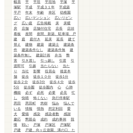
幅員
平
平坦
平坦地
平塚
平
塚駅
平成
平成３１年
平成築
平戸
年末
年齢
幸区
幼稚園
広い
広いマンション
広いリビン
グ
広い庭
広告掲載
床
床暖
房
店舗
店舗付住宅
店長
店頭
看板
座間
座間、新築、駐車場、戸
建
庭
庭付き
延床
延長
建て
替え
建物
建築
建築士
建築条
件
建築条件なし
建築条件無
建
築条件無し
建築計画
弁当
弊
害
引き渡し
引っ越し
引渡
引
渡即可
引越
当たらない
当た
り
当社
影響
役員会
後楽本
舗
徒歩
徒歩１０分
徒歩1分
徒歩２分
徒歩3分
徒歩４分
徒歩
5分
徒歩圏
徒歩圏内
心
心肺
機能
必ず
必死
必要
必見
忙
し
快晴
怖くない
急行停車駅
恩田
恩田町
悠樹
悩み
悩んで
いる
情報
情熱
想定利回
愛
犬
愛猫
感染
感染者数
感謝
慶応
懇親会
成約
成約事例
我
慢
戦い
戸塚
戸塚区
戸塚駅
戸建
戸建、向ヶ丘遊園、溝の口、た