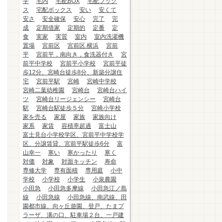
学
宅内
宅配BOX
宅配ブック
ス
宅配ボックス
安い
安くて
安さ
安全確保
安心
完了
完
成
定期借家
定期的
定番
定
食
実家
実質
室内
室内洗濯機
置場
宮前区
宮前区.横浜
宮前
平
宮前平，南向き，食洗器付き
宮
前平中学校
宮前平小学校
宮前平徒
歩12分、宮崎台徒歩8分、新築分譲住
宅
宮前平駅
宮崎
宮崎中学校
宮崎二葉幼稚園
宮崎台
宮崎台ハイ
ツ
宮崎台リージェンシー
宮崎台
駅
宮崎台駅徒歩５分
宮崎小学校
家を売る
家屋
家族
家族向け
家系
家賃
容積率超過
富士山
富士見台小学校学区、宮前平中学校学
区、分譲賃貸、宮前平駅徒歩6分
富
山幸一
寒い
寒かったり
寒く
対価
対象
対面キッチン
寿命
専修大学
専有面積
専用庭
小中
学校
小学校
小学生
小泉農園
小田急
小田急多摩線
小田急江ノ島
線
小田急線
小田急線、南武線、田
園都市線、向ヶ丘遊園、登戸、たまプ
ラーザ、溝の口、駐車場２台、一戸建