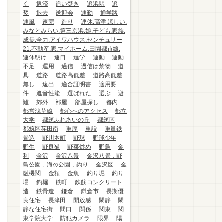
く
返済
追い焚き
追浜駅
追
焚
退去
送迎会
通勤
通学路
通風
速完
造り
連休.高津.涼しい.
みなとみらい.第三京浜.娘.子ども.家族.
成長.全力.アイワハウス.センチュリー
21.不動産.家.マイホーム.田園都市線.
連休明け
連日
進学
運動
運動
不足
運用
過信
過信は禁物
道
具
道路
道路高低差
道路高低差
無し
遠出
適合証明書
適用要
件
遮音性能
選ばれた
選ぶ
避
難
郊外
部屋
部屋探し
都内
都営浅草線
都心へのアクセス
都立
大学
都筑ふれあいの丘
都筑区
都筑区荏田南
重厚
重説
重量鉄
骨造
野川本町
野球
野球少年
野生
野良猫
野菜炒め
野鳥
金
利
金沢
金沢八景
金沢八景，野
島公園，海の公園，釣り
金沢区
金
融機関
金額
金魚
釣り堀
釣り
場
釣堀
鉄町
鉄筋コンクリート
造
鉄骨造
鎌倉
鎌倉市
長期優
良住宅
長津田
開放感
閑静
閑
静な住宅街
間口
関係
関東
関
東学院大学
防犯カメラ
限界
陽