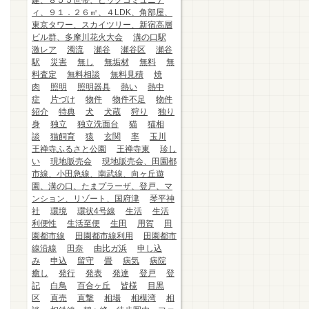
建、８５５世帯、ビッグコミュニテ
ィ、９１．２６㎡、４LDK、角部屋、
東京タワー、スカイツリー、新宿高層
ビル群、多摩川花火大会
溝の口駅
激レア
濁流
瀬谷
瀬谷区
瀬谷
駅
災害
無し
無垢材
無料
無
料査定
無料相談
無料見積
焼
肉
照明
照明器具
熱い
熱中
症
片づけ
物件
物件不足
物件
紹介
特典
犬
犬蔵
狩り
独り
身
独立
独立洗面台
猫
猫相
談
猫飼育
猿
玄関
率
玉川
王禅寺ふるさと公園
王禅寺東
珍し
い
現地販売会
現地販売会、田園都
市線、小田急線、南武線、向ヶ丘遊
園、溝の口、たまプラーザ、登戸、マ
ンション、リゾート、国府津
琴平神
社
環境
環状4号線
生活
生活
利便性
生活至便
生田
用賀
田
園都市線
田園都市線利用
田園都市
線沿線
田奈
由比ガ浜
申し込
み
申込
留守
畳
病気
病院
癒し
発行
発表
発達
登戸
登
記
白鳥
百合ヶ丘
皆様
目黒
区
直売
直撃
相場
相模湾
相