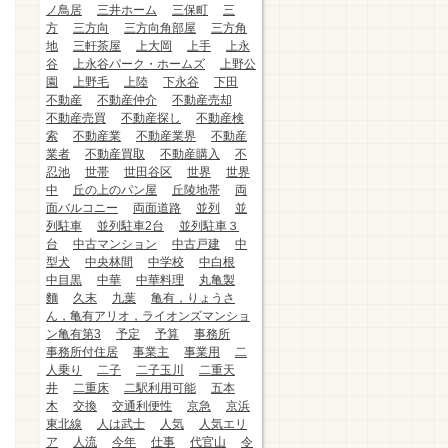
ノ鳥居
三井ホーム
三保町
三
方
三方向
三方向角部屋
三方角
地
三軒茶屋
上大岡
上手
上永
谷
上永谷パーク・ホームズ
上野公
園
上野毛
上陸
下永谷
下田
不動産
不動産仲介
不動産売却
不動産売買
不動産探し
不動産検
索
不動産業
不動産業界
不動産
業者
不動産買取
不動産購入
不
忍池
世帯
世田谷区
世界
世界
中
丘の上のパン屋
丘陵地帯
両
面バルコニー
両面道路
並列
並
列駐車
並列駐車2台
並列駐車３
台
中古マンション
中古戸建
中
型犬
中央林間
中学校
中白根
中目黒
中華
中華料理
丸亀製
麵
久末
九葉
亀有，りょうさ
ん，亀有アリオ，ライオンズマンショ
ン亀有第3
予定
予算
事務所
事務所付住居
事業主
事業用
二
人乗り
二子
二子玉川
二重天
井
二重床
二駅利用可能
五本
木
交換
交通利便性
京急
京浜
東北線
人は武士
人気
人気エリ
ア
人流
今年
仕事
代官山
令