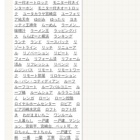
ター付オートロック
モニター付きイ
ンターホン
モニター付きオートロッ
ク
ユータカラヤ宮崎店
ユーフォリ
ア祐天寺
ゆがみ
ゆったり
ヨネ
ッティ王禅寺
らーめん
ラーメン、
味噌汁
ラーメン王
ラッピングバ
ス
ららぽーと横浜
ランキング
ランチ
ランド
リースバック
リ
ゾートライン
リッチ
リニューア
ル
リノベーション
リピート
リ
フォーム
リフォーム済
リフォーム
済み
リフレッシュ
リベンジ
リ
ムジンバス
リモート
リモートワー
ク
リモート部屋
リロケーション
ル・パン・コティディアン
ルーフ
ルーフコート
ルーフバルコニー
ル
ープ橋
ルームシェア
ルララこうほ
く
レンガ
ローン
ローン控除
ロイヤルホームセンター
ロピア
ロ
ピア川崎水沢店
ロフト
ロフト付
き
わがままいちご
ワンルーム
一人暮らし
一戸建
一戸建、マンシ
ョン、宮前平、宮崎台、ペット可、ケ
ロちゃん、サトちゃん
一戸建て
一
杯
一番
一蘭
丁寧
三ツ境
三