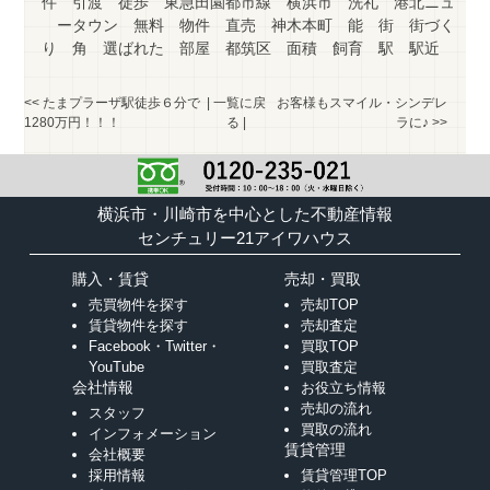
件
引渡
徒歩
東急田園都市線
横浜市
洗礼
港北ニュ
ータウン
無料
物件
直売
神木本町
能
街
街づく
り
角
選ばれた
部屋
都筑区
面積
飼育
駅
駅近
<<
たまプラーザ駅徒歩６分で
|
一覧に戻
お客様もスマイル・シンデレ
1280万円！！！
る
|
ラに♪
>>
横浜市・川崎市を中心とした不動産情報
センチュリー21アイワハウス
購入・賃貸
売却・買取
売買物件を探す
売却TOP
賃貸物件を探す
売却査定
Facebook・Twitter・
買取TOP
YouTube
買取査定
会社情報
お役立ち情報
売却の流れ
スタッフ
買取の流れ
インフォメーション
賃貸管理
会社概要
採用情報
賃貸管理TOP