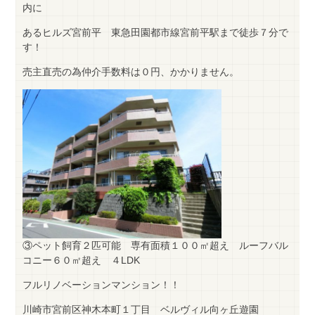
内に
あるヒルズ宮前平 東急田園都市線宮前平駅まで徒歩７分で
す！
売主直売の為仲介手数料は０円、かかりません。
③ペット飼育２匹可能 専有面積１００㎡超え ルーフバル
コニー６０㎡超え ４LDK
フルリノベーションマンション！！
川崎市宮前区神木本町１丁目 ベルヴィル向ヶ丘遊園