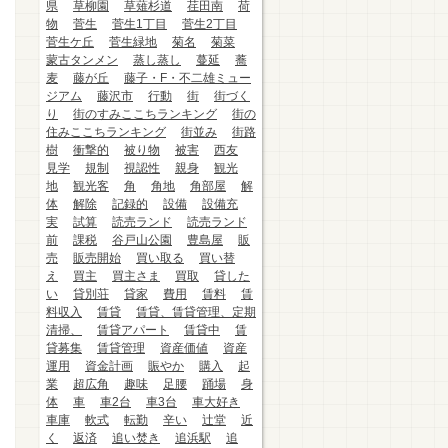
県
草柳園
草薙杉道
荏田南
荷
物
菅生
菅生1丁目
菅生2丁目
菅生ケ丘
菅生緑地
菊名
菊菜
蒙古タンメン
蒸し蒸し
蔓延
蕎
麦
藤が丘
藤子・F・不二雄ミュー
ジアム
藤沢市
行動
街
街づく
り
街のすみここちランキング
街の
住みここちランキング
街並み
街路
樹
衝撃的
被り物
被害
西友
見学
規制
視認性
親身
観光
地
観光客
角
角地
角部屋
解
体
解除
記録的
設備
設備充
実
試算
読売ランド
読売ランド
前
課税
谷戸山公園
豊島屋
販
売
販売開始
買い取る
買い替
え
買主
買主さま
買取
貸した
い
貸別荘
貸家
費用
賃料
賃
料収入
賃貸
賃貸、賃貸管理、定期
清掃、
賃貸アパート
賃貸中
賃
貸募集
賃貸管理
資産価値
資産
運用
資金計画
賑やか
購入
起
業
超広角
趣味
足腰
踊場
身
体
車
車2台
車3台
車大好き
車庫
軟式
転勤
辛い
辻堂
近
く
返済
追い焚き
追浜駅
追