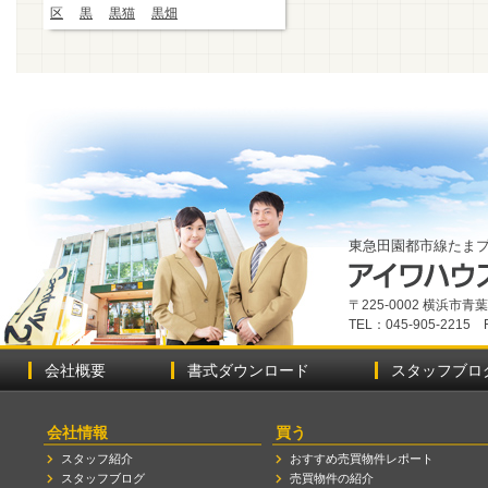
区
黒
黒猫
黒畑
東急田園都市線たま
〒225-0002 横浜市
TEL：045-905-2215 
会社概要
書式ダウンロード
スタッフブロ
会社情報
買う
スタッフ紹介
おすすめ売買物件レポート
スタッフブログ
売買物件の紹介