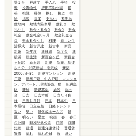
場２台
戸建て
手入れ
手頃
投
資
投資物件
折田不動公園
拡
張
挑戦
掃除
探し
接道
控
除
掲載
提案
支払い
整形地
敷地内
敷地内駐車場
敷礼０
敷
礼なし
敷金・礼金0
敷金0
敷金
礼金
敷金礼金0ヶ月
敷金礼金ゼ
ロ
敷金礼金なし
料理
新しい生
活様式
新古戸建
新古車
新品
新婚
新年度
新幹線
新庁舎
新
横浜
新生活
新百合ヶ丘
新百合
ヶ丘駅
新石川
新築
新築、駅徒
歩５分、武蔵新城、南武線
新築
2000万円代
新築マンション
新築
戸建
新築戸建、中古戸建、マンショ
ン、アパート、現地販売、猫
新綱島
駅
新緑
新規募集
施設
旗の
台
日吉
日吉本町
日当たり良
好
日当り良好
日本
日本中
日
本屈指
日立造船
日経トレンド
旨い
早い
旭化成ホームズ
旭
区
明るい
星空
映画
春
春日
台公園
昭和記念公園
時間
時間
短縮
普通
普通分譲賃貸
普通賃
貸借
晴れ
晴れの日
暇
暑い