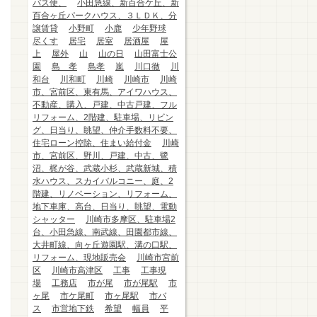
バス便、
小田急線、新百合ケ丘、新
百合ヶ丘パークハウス、３ＬＤＫ、分
譲賃貸
小野町
小鹿
少年野球
尽くす
居宅
居室
居酒屋
屋
上
屋外
山
山の日
山田富士公
園
島 孝
島孝
嵐
川口徹
川
和台
川和町
川崎
川崎市
川崎
市、宮前区、東有馬、アイワハウス、
不動産、購入、戸建、中古戸建、フル
リフォーム、2階建、駐車場、リビン
グ、日当り、眺望、仲介手数料不要、
住宅ローン控除、住まい給付金
川崎
市、宮前区、野川、戸建、中古、鷺
沼、梶が谷、武蔵小杉、武蔵新城、積
水ハウス、スカイバルコニー、庭、2
階建、リノベーション、リフォーム、
地下車庫、高台、日当り、眺望、電動
シャッター
川崎市多摩区、駐車場2
台、小田急線、南武線、田園都市線、
大井町線、向ヶ丘遊園駅、溝の口駅、
リフォーム、現地販売会
川崎市宮前
区
川崎市高津区
工事
工事現
場
工務店
市が尾
市が尾駅
市
ヶ尾
市ケ尾町
市ヶ尾駅
市バ
ス
市営地下鉄
希望
幅員
平