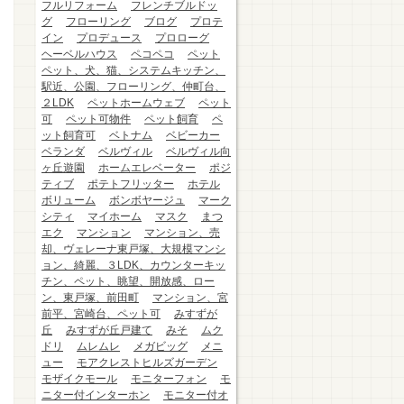
フルリフォーム
フレンチブルドッ
グ
フローリング
ブログ
プロテ
イン
プロデュース
プロローグ
ヘーベルハウス
ペコペコ
ペット
ペット、犬、猫、システムキッチン、
駅近、公園、フローリング、仲町台、
２LDK
ペットホームウェブ
ペット
可
ペット可物件
ペット飼育
ペ
ット飼育可
ベトナム
ベビーカー
ベランダ
ベルヴィル
ベルヴィル向
ヶ丘遊園
ホームエレベーター
ポジ
ティブ
ポテトフリッター
ホテル
ボリューム
ボンボヤージュ
マーク
シティ
マイホーム
マスク
まつ
エク
マンション
マンション、売
却、ヴェレーナ東戸塚、大規模マンシ
ョン、綺麗、３LDK、カウンターキッ
チン、ペット、眺望、開放感、ロー
ン、東戸塚、前田町
マンション、宮
前平、宮崎台、ペット可
みすずが
丘
みすずが丘戸建て
みそ
ムク
ドリ
ムレムレ
メガビッグ
メニ
ュー
モアクレストヒルズガーデン
モザイクモール
モニターフォン
モ
ニター付インターホン
モニター付オ