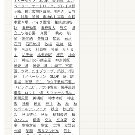
ミリータイプ、3LDK、最上階、エレ
ベーター、オートロック、グレイス鶴
ヶ峰、横浜市旭区白根、南向き、日当
り、眺望、通風、敷地内駐車場、自転
車置き場、バイク置場
相鉄線瀬谷
駅
看板効果
看板収入
県立
県
立三ツ池公園
真夏日
眺め
眺
望
瞬間的
矢野口
知恵
石垣
石田
石田悠樹
砂場
破格
確
率
礼金0
社員寮
社長
祈りま
す
祐天寺
祐天寺駅
祝日
神奈
川
神奈川の不動産屋
神奈川区
神奈川県
神奈川県、川崎市、宮前
区、水沢、たまプラーザ、築浅、2階
建、リノベーション、3LDK、庭、駐
車場、眺望、売主、仲介手数料不要、
リビング広い、バス便豊富、尻手黒川
道路、ロフト、畑、リフォーム済み、
田園風景
神明町
神木本町
神楽
坂
神様
神泉
神社
私
秋
秋
のゴールデンフェア
秋山
秋山智
宏
秋山智弘
秋葉
税制優遇
積
水ハウス
積雪
空き
空き家
空
室
空室対策
空家
立地
立野台
公園
笑顔
第５フジビル
筋ト