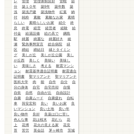
レ
管理
管理体制良好
管轄
節
分
築１０年
築9年
築年数
築
浅
築浅戸建
築浅物件
紅葉
納
付
純粋
素敵
素敵なお家
素晴
らしい
素晴らしいお家
紹介
終
息
終電
経営
経営者
経験
給
付金
給湯設備
絵の具で
綱島
駅
綺麗
綺麗な
綺麗好き
綾
瀬
緊急事態宣言
総合病院
緑
区
締結
締結日
縁とタイミン
グ
美しが丘
美しが丘公園
美し
が丘西
美しく
美味い
美味し
い
美味しさ
考える
耐震マンシ
ョン
耐震基準適合証明書
耐震適合
証明書
聖マリアンナ
聖マリアンナ
医科大学
肉
能
自作
自分
自
分の身体
自宅
自宅売却
自慢
自炊
自然
自由が丘
自由設計
自粛
自粛ムード
自粛疲れ
自転
車
與安宏和
良い
良いお家
良
いマンション
良い土地
良い年
良い物件
良好
良薬は口に苦し
色んな事
花は桜木
花むら
花
上
花博
花火の見える家
花見
苔
苦労
英会話
茅ヶ崎市
茨城