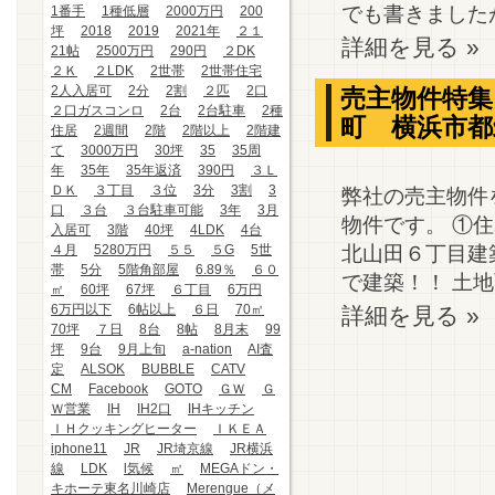
でも書きましたが
1番手
1種低層
2000万円
200
坪
2018
2019
2021年
２１
詳細を見る »
21帖
2500万円
290円
２DK
２Ｋ
２LDK
2世帯
2世帯住宅
2人入居可
2分
2割
２匹
2口
売主物件特集
２口ガスコンロ
2台
2台駐車
2種
町 横浜市
住居
2週間
2階
2階以上
2階建
て
3000万円
30坪
35
35周
年
35年
35年返済
390円
３Ｌ
ＤＫ
３丁目
３位
3分
3割
3
弊社の売主物件
口
３台
３台駐車可能
3年
3月
物件です。 ①
入居可
3階
40坪
4LDK
4台
北山田６丁目建
４月
5280万円
５５
５G
5世
帯
5分
5階角部屋
6.89％
６０
で建築！！ 土地面
㎡
60坪
67坪
６丁目
6万円
6万円以下
6帖以上
６日
70㎡
詳細を見る »
70坪
７日
8台
8帖
8月末
99
坪
9台
9月上旬
a-nation
AI査
定
ALSOK
BUBBLE
CATV
CM
Facebook
GOTO
ＧＷ
Ｇ
Ｗ営業
IH
IH2口
IHキッチン
ＩＨクッキングヒーター
ＩＫＥＡ
iphone11
JR
JR埼京線
JR横浜
線
LDK
l気候
㎡
MEGAドン・
キホーテ東名川崎店
Merengue（メ