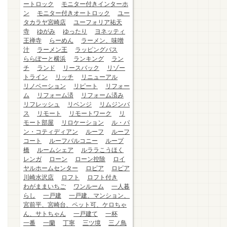
ートロック
モニター付きインターホ
ン
モニター付きオートロック
ユー
タカラヤ宮崎店
ユーフォリア祐天
寺
ゆがみ
ゆったり
ヨネッティ
王禅寺
らーめん
ラーメン、味噌
汁
ラーメン王
ラッピングバス
ららぽーと横浜
ランキング
ラン
チ
ランド
リースバック
リゾー
トライン
リッチ
リニューアル
リノベーション
リピート
リフォー
ム
リフォーム済
リフォーム済み
リフレッシュ
リベンジ
リムジンバ
ス
リモート
リモートワーク
リ
モート部屋
リロケーション
ル・パ
ン・コティディアン
ルーフ
ルーフ
コート
ルーフバルコニー
ループ
橋
ルームシェア
ルララこうほく
レンガ
ローン
ローン控除
ロイ
ヤルホームセンター
ロピア
ロピア
川崎水沢店
ロフト
ロフト付き
わがままいちご
ワンルーム
一人暮
らし
一戸建
一戸建、マンション、
宮前平、宮崎台、ペット可、ケロちゃ
ん、サトちゃん
一戸建て
一杯
一番
一蘭
丁寧
三ツ境
三ノ鳥