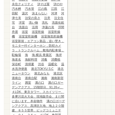
永住クォリティ
汐そば屋
汐のや
汚水桝
汚水管
江の島
江田
江
田駅
汲沢
決まらない
河津
河
津七滝
治安の良さ
注意
注文住
宅
洋室
洗い物
洗礼
洗面化粧
台
洗面台
活用
浄蓮の滝
浮間
舟渡
浴室
浴室乾燥
浴室乾燥
機
浴室室乾燥機
浴室換気乾燥機
浴室新規，エアコン新品，追い焚き，
モニター付インターホン，防犯カメ
ラ，トランクルーム，敷地内駐車場，
駐輪場
海
海.横浜.青葉区
海岸
海老名
海鮮料理
消毒
消費税
深谷町
清掃夏
渋谷
温暖化
温
水洗浄便座
港北TOKYU S.C
港北
ニュータウン
港北みなも
港北区
港南台
港南台駅
湘南
湘南新宿
ライン
満室
溝の口
溝の口ガー
デンアクアス、15階部分、91.26㎡、
４LDK、東京タワー、スカイツリー、
多摩川花火大会、現地販売会、まだ間
に合います、本命物件
溝の口ガーデ
ンアクアス、高津区久地、地上２０階
建、８５５世帯、ビッグコミュニテ