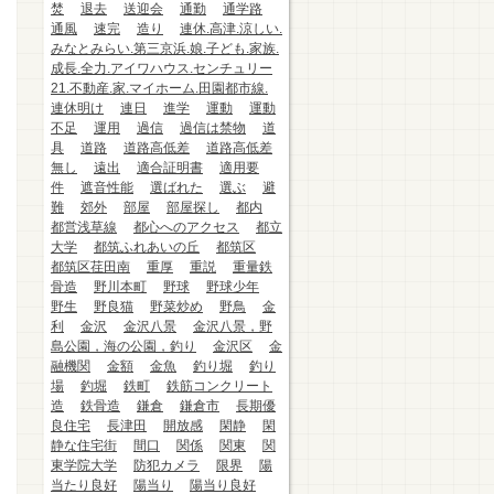
焚
退去
送迎会
通勤
通学路
通風
速完
造り
連休.高津.涼しい.
みなとみらい.第三京浜.娘.子ども.家族.
成長.全力.アイワハウス.センチュリー
21.不動産.家.マイホーム.田園都市線.
連休明け
連日
進学
運動
運動
不足
運用
過信
過信は禁物
道
具
道路
道路高低差
道路高低差
無し
遠出
適合証明書
適用要
件
遮音性能
選ばれた
選ぶ
避
難
郊外
部屋
部屋探し
都内
都営浅草線
都心へのアクセス
都立
大学
都筑ふれあいの丘
都筑区
都筑区荏田南
重厚
重説
重量鉄
骨造
野川本町
野球
野球少年
野生
野良猫
野菜炒め
野鳥
金
利
金沢
金沢八景
金沢八景，野
島公園，海の公園，釣り
金沢区
金
融機関
金額
金魚
釣り堀
釣り
場
釣堀
鉄町
鉄筋コンクリート
造
鉄骨造
鎌倉
鎌倉市
長期優
良住宅
長津田
開放感
閑静
閑
静な住宅街
間口
関係
関東
関
東学院大学
防犯カメラ
限界
陽
当たり良好
陽当り
陽当り良好