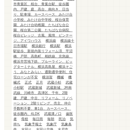
市青葉区、桜台、青葉台駅、徒歩圏
内、戸建、庭、高台、南向き、日当
り、駐車場、カースペース、みたけ台
小学校、みたけ台中学校、桜台保育
園、みたけ台幼稚園、たちばな台公
園、桜台第二公園、たちばな台病院、
桜台ビレッジ、古風、風情、ビンテー
ジ、アイワハウス
横浜線
横浜線十
日市場駅
横浜銀行
横浜駅
横浜
駅徒歩、新規内装リフォーム済、平沼
橋、戸部、高島町、相鉄線、京急線、
横浜市営地下鉄、ブルーライン、ビッ
グターミナル、横浜高島屋、横浜そご
う、みなとみらい、通勤通学便利、住
宅ローンが不安
横須賀
機械
機
械式
正式
正月
武蔵小杉
武蔵
小杉駅
武蔵新城
武蔵新城、JR南
武線、川崎市、高津区、千年、2階
建、戸建、中古、リフォーム、リノベ
ーション、2階リビング、売主、仲介
手数料不要、車1台、カースペース、
徒歩圏内、4LDK
武蔵溝ノ口
歯医
者
母校
毎日雨
毎朝
民泊
気
持ち
気象予報士
気象庁
気象条
件
水回り
水回り交換
水戸市