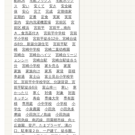
配BOX
宅配ブックス
宅配ボック
ス
安い
安くて
安さ
安全確
保
安心
完了
完成
定期借家
定期的
定番
定食
実家
実質
室内
室内洗濯機置場
宮前区
宮
前区.横浜
宮前平
宮前平，南向
き，食洗器付き
宮前平中学校
宮前
平小学校
宮前平徒歩12分、宮崎台徒
歩8分、新築分譲住宅
宮前平駅
宮
崎
宮崎中学校
宮崎二葉幼稚園
宮崎台
宮崎台ハイツ
宮崎台リージ
ェンシー
宮崎台駅
宮崎台駅徒歩５
分
宮崎小学校
家を売る
家屋
家族
家族向け
家系
家賃
容積
率超過
富士山
富士見台小学校学
区、宮前平中学校学区、分譲賃貸、宮
前平駅徒歩6分
富山幸一
寒い
寒
かったり
寒く
対価
対象
対面
キッチン
寿命
専修大学
専有面
積
専用庭
小中学校
小学校
小
学生
小泉農園
小田急
小田急多
摩線
小田急江ノ島線
小田急線
小田急線、南武線、田園都市線、向ヶ
丘遊園、登戸、たまプラーザ、溝の
口、駐車場２台、一戸建て、徒歩圏、