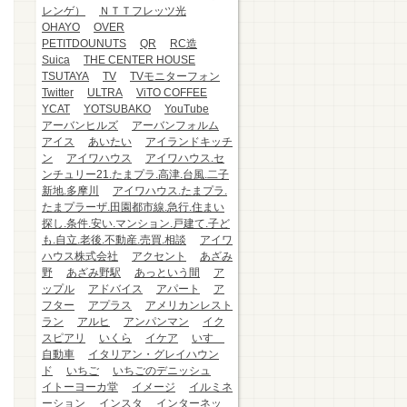
レンゲ）
ＮＴＴフレッツ光
OHAYO
OVER
PETITDOUNUTS
QR
RC造
Suica
THE CENTER HOUSE
TSUTAYA
TV
TVモニターフォン
Twitter
ULTRA
ViTO COFFEE
YCAT
YOTSUBAKO
YouTube
アーバンヒルズ
アーバンフォルム
アイス
あいたい
アイランドキッチ
ン
アイワハウス
アイワハウス.セ
ンチュリー21.たまプラ.高津.台風.二子
新地.多摩川
アイワハウス.たまプラ.
たまプラーザ.田園都市線.急行.住まい
探し.条件.安い.マンション.戸建て.子ど
も.自立.老後.不動産.売買.相談
アイワ
ハウス株式会社
アクセント
あざみ
野
あざみ野駅
あっという間
ア
ップル
アドバイス
アパート
ア
フター
アプラス
アメリカンレスト
ラン
アルヒ
アンパンマン
イク
スピアリ
いくら
イケア
いすゞ
自動車
イタリアン・グレイハウン
ド
いちご
いちごのデニッシュ
イトーヨーカ堂
イメージ
イルミネ
ーション
インスタ
インターネッ