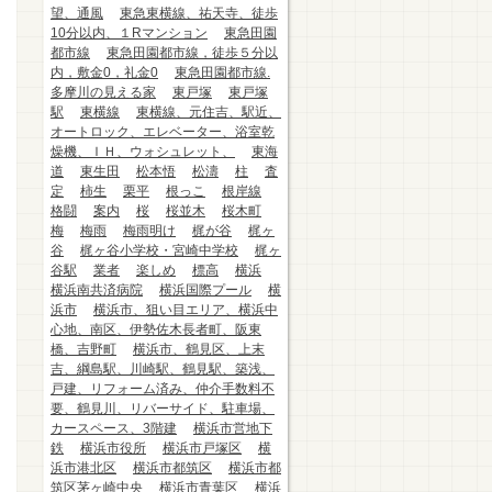
望、通風
東急東横線、祐天寺、徒歩
10分以内、１Rマンション
東急田園
都市線
東急田園都市線，徒歩５分以
内，敷金0，礼金0
東急田園都市線.
多摩川の見える家
東戸塚
東戸塚
駅
東横線
東横線、元住吉、駅近、
オートロック、エレベーター、浴室乾
燥機、ＩＨ、ウォシュレット、
東海
道
東生田
松本悟
松濤
柱
査
定
柿生
栗平
根っこ
根岸線
格闘
案内
桜
桜並木
桜木町
梅
梅雨
梅雨明け
梶が谷
梶ヶ
谷
梶ヶ谷小学校・宮崎中学校
梶ヶ
谷駅
業者
楽しめ
標高
横浜
横浜南共済病院
横浜国際プール
横
浜市
横浜市、狙い目エリア、横浜中
心地、南区、伊勢佐木長者町、阪東
橋、吉野町
横浜市、鶴見区、上末
吉、綱島駅、川崎駅、鶴見駅、築浅、
戸建、リフォーム済み、仲介手数料不
要、鶴見川、リバーサイド、駐車場、
カースペース、3階建
横浜市営地下
鉄
横浜市役所
横浜市戸塚区
横
浜市港北区
横浜市都筑区
横浜市都
筑区茅ヶ崎中央
横浜市青葉区
横浜