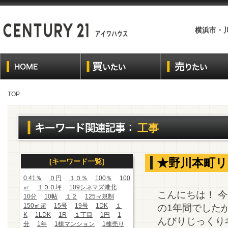
横浜市・
TOP
工事
★野川本町リ
[キーワード一覧]
0.41％
０円
１０％
100％
100
㎡
１００坪
109シネマズ港北
こんにちは！ 
10分
10帖
１２
125㎡規制
150㎡超
15号
19号
1DK
１
の1年間でした
K
1LDK
1R
１丁目
1円
1
んびりじっくり考
分
1年
1棟マンション
1棟売り