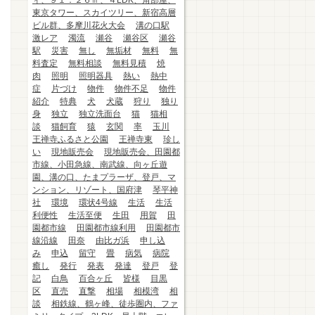
ィ、９１．２６㎡、４LDK、角部屋、
東京タワー、スカイツリー、新宿高層
ビル群、多摩川花火大会
溝の口駅
激レア
濁流
瀬谷
瀬谷区
瀬谷
駅
災害
無し
無垢材
無料
無
料査定
無料相談
無料見積
焼
肉
照明
照明器具
熱い
熱中
症
片づけ
物件
物件不足
物件
紹介
特典
犬
犬蔵
狩り
独り
身
独立
独立洗面台
猫
猫相
談
猫飼育
猿
玄関
率
玉川
王禅寺ふるさと公園
王禅寺東
珍し
い
現地販売会
現地販売会、田園都
市線、小田急線、南武線、向ヶ丘遊
園、溝の口、たまプラーザ、登戸、マ
ンション、リゾート、国府津
琴平神
社
環境
環状4号線
生活
生活
利便性
生活至便
生田
用賀
田
園都市線
田園都市線利用
田園都市
線沿線
田奈
由比ガ浜
申し込
み
申込
留守
畳
病気
病院
癒し
発行
発表
発達
登戸
登
記
白鳥
百合ヶ丘
皆様
目黒
区
直売
直撃
相場
相模湾
相
談
相鉄線、鶴ヶ峰、徒歩圏内、ファ