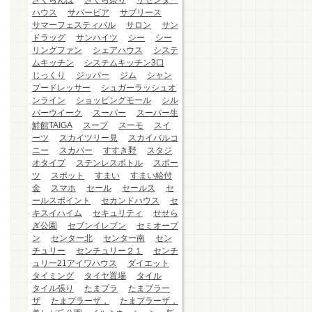
さくらんぼ
さくら祭り
ザセンター
ハウス
サバービア
サブリース
サマーフェスティバル
サロン
サン
ドラッグ
サンハイツ
シー
シー
リングファン
シェアハウス
システ
ムキッチン
システムキッチン3口
じっくり
ジッパー
ジム
シャン
プードレッサー
シュガーラッシュオ
ンライン
ショッピングモール
シル
バーウイーク
スーパー
スーパー生
鮮館TAIGA
スープ
スーモ
スイ
ーツ
スカイツリー見
スカイバルコ
ニー
スカパー
すすき野
スタジ
オタイプ
ステンレスボトル
スポー
ツ
スポット
すまい
すまい給付
金
スマホ
セール
セールス
セ
ールスポイント
セカンドハウス
セ
キスイハイム
セキュリティ
せせら
ぎ公園
セブンイレブン
セミオープ
ン
センター北
センター南
セン
チュリー
センチュリー２１
センチ
ュリー21アイワハウス
ダイエット
タイミング
タイヤ置場
タイル
タイル張り
たまプラ
たまプラー
ザ
たまプラーザ，
たまプラーザ，