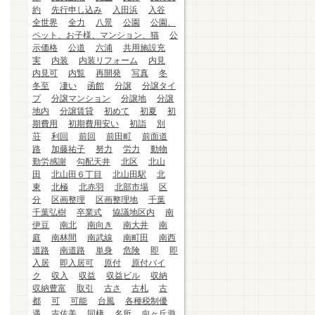
約
先行申し込み
入田浜
入谷
全世界
全力
八景
公園
公園、
ペット、お子様、マンション、猫
公
示価格
公道
六浦
共用施設充
実
内装
内装リフォーム
内見
内見可
内覧
再開発
写真
冬
冬至
凄い
函館
分譲
分譲タイ
プ
分譲マンション
分譲地
分譲
地内
分譲賃貸
初めて
初夏
初
期費用
初期費用安い
初詣
別
荘
利回
前回
前田町
前面道
路
加藤祐子
努力
労力
動物
勤労感謝
勾配天井
北区
北山
田
北山田６丁目
北山田駅
北
東
北極
北赤羽
北部市場
区
分
区画整理
区画整理地
千葉
千葉弘樹
卒業式
協議地区内
南
伊豆
南北
南向き
南大井
南
庭
南林間
南武線
南町田
南西
道路
南道路
単身
危険
即
即
入居
即入居可
原付
原付バイ
ク
収入
収益
収益ビル
収納
収納豊富
取引
古さ
古札
古
都
可
可能
台風
各種税制優
遇
吉佐美
同棲
名所
向ヶ丘遊