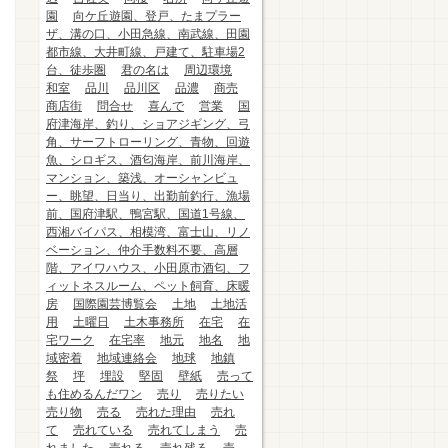
園
向ケ丘遊園、登戸、たまプラー
ザ、溝の口、小田急線、南武線、田園
都市線、大井町線、戸建て、駐車場2
台、徒歩圏
君の名は
周辺環境
和室
品川
品川区
品濃
商売
商店街
問合せ
喜んで
営業
国
府津海岸、釣り、ショアジギング、弓
角、サーフトローリング、青物、回遊
魚、シロギス、酒匂海岸、前川海岸、
マンション、築浅、オーシャンビュ
ー、眺望、日当り、出勤前釣行、漁場
前、国府津駅、鴨宮駅、国道1号線、
西湘バイパス、相模湾、富士山、リノ
ベーション、仲介手数料不要、高層
階、アイワハウス、小田原市酒匂、フ
ィットネスルーム、ペット飼育、床暖
房
国際園芸博覧会
土地
土地活
用
土曜日
土木事務所
在宅
在
宅ワーク
在宅率
地元
地名
地
域密着
地域連絡会
地球
地鎮
祭
坪
埋設
堅固
壁紙
売って
も住めるんだワン
売り
売りたい
売り物
売る
売れた理由
売れ
て
売れている
売れてしまう
売