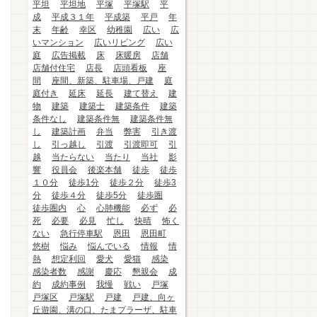
平坦
平坦地
平塚
平塚駅
平
成
平成３１年
平成築
平戸
年
末
年齢
幸区
幼稚園
広い
広
いマンション
広いリビング
広い
庭
広告掲載
床
床暖房
店舗
店舗付住宅
店長
店頭看板
座
間
座間、新築、駐車場、戸建
庭
庭付き
延床
延長
建て替え
建
物
建築
建築士
建築条件
建築
条件なし
建築条件無
建築条件無
し
建築計画
弁当
弊害
引き渡
し
引っ越し
引渡
引渡即可
引
越
当たらない
当たり
当社
影
響
役員会
後楽本舗
徒歩
徒歩
１０分
徒歩1分
徒歩２分
徒歩3
分
徒歩４分
徒歩5分
徒歩圏
徒歩圏内
心
心肺機能
必ず
必
死
必要
必見
忙し
快晴
怖く
ない
急行停車駅
恩田
恩田町
悠樹
悩み
悩んでいる
情報
情
熱
想定利回
愛犬
愛猫
感染
感染者数
感謝
慶応
懇親会
成
約
成約事例
我慢
戦い
戸塚
戸塚区
戸塚駅
戸建
戸建、向ヶ
丘遊園、溝の口、たまプラーザ、駐車