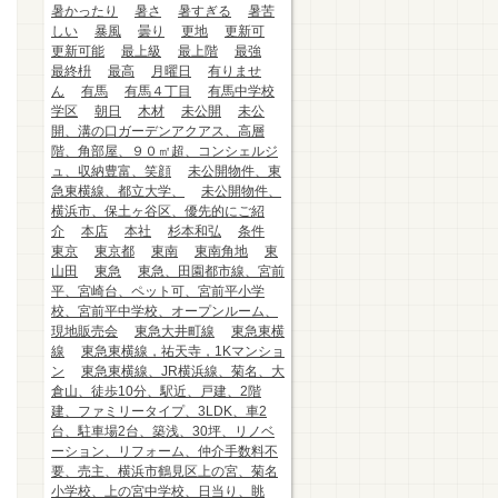
暑かったり
暑さ
暑すぎる
暑苦
しい
暴風
曇り
更地
更新可
更新可能
最上級
最上階
最強
最終枡
最高
月曜日
有りませ
ん
有馬
有馬４丁目
有馬中学校
学区
朝日
木材
未公開
未公
開、溝の口ガーデンアクアス、高層
階、角部屋、９０㎡超、コンシェルジ
ュ、収納豊富、笑顔
未公開物件、東
急東横線、都立大学、
未公開物件、
横浜市、保土ヶ谷区、優先的にご紹
介
本店
本社
杉本和弘
条件
東京
東京都
東南
東南角地
東
山田
東急
東急、田園都市線、宮前
平、宮崎台、ペット可、宮前平小学
校、宮前平中学校、オープンルーム、
現地販売会
東急大井町線
東急東横
線
東急東横線，祐天寺，1Kマンショ
ン
東急東横線、JR横浜線、菊名、大
倉山、徒歩10分、駅近、戸建、2階
建、ファミリータイプ、3LDK、車2
台、駐車場2台、築浅、30坪、リノベ
ーション、リフォーム、仲介手数料不
要、売主、横浜市鶴見区上の宮、菊名
小学校、上の宮中学校、日当り、眺