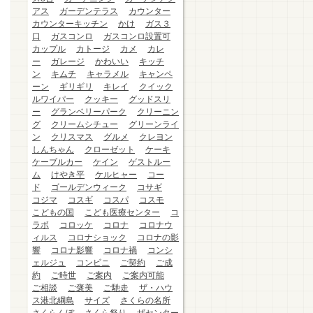
アス
ガーデンテラス
カウンター
カウンターキッチン
かけ
ガス３
口
ガスコンロ
ガスコンロ設置可
カップル
カトージ
カメ
カレ
ー
ガレージ
かわいい
キッチ
ン
キムチ
キャラメル
キャンペ
ーン
ギリギリ
キレイ
クイック
ルワイパー
クッキー
グッドスリ
ー
グランベリーパーク
クリーニン
グ
クリームシチュー
グリーンライ
ン
クリスマス
グルメ
クレヨン
しんちゃん
クローゼット
ケーキ
ケーブルカー
ケイン
ゲストルー
ム
けやき平
ケルヒャー
コー
ド
ゴールデンウィーク
コサギ
コジマ
コスギ
コスパ
コスモ
こどもの国
こども医療センター
コ
ラボ
コロッケ
コロナ
コロナウ
ィルス
コロナショック
コロナの影
響
コロナ影響
コロナ禍
コンシ
ェルジュ
コンビニ
ご契約
ご成
約
ご時世
ご案内
ご案内可能
ご相談
ご褒美
ご馳走
ザ・ハウ
ス港北綱島
サイズ
さくらの名所