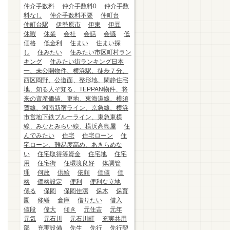
仲介手数料
仲介手数料0
仲介手数
料なし
仲介手数料不要
仲町台
仲町台駅
伊勢原市
伊東
伊豆
休暇
休業
会社
会話
会議
低
価格
低金利
住まい
住まい探
し
住みたい
住みたい市区町村ラン
キング
住みたい街ランキング日本
一、未公開物件、横浜駅、徒歩７分、
西区岡野、公道面、整形地、閑静住宅
地、知る人ぞ知る、TEPPAN物件、将
来の資産価値、更地、東海道線、横須
賀線、湘南新宿ライン、京急線、横浜
市営地下鉄ブルーライン、東急東横
線、みなとみらい線、横浜高島屋
住
んでみたい
住宅
住宅ローン
住
宅ローン、難易度高め、あきらめな
い
住宅取得等資金
住宅地
住宅
用
住宅街
住環境良好
体調管
理
何故
供給
依頼
価値
価
格
価格設定
便利
便利な立地
係る
保岡
保岡佳潔
保木
保育
園
修繕
倉庫
借りたい
借入
値段
偉大
傾き
元住吉
元年
元気
元石川
元石川町
充実共用
部
充実設備
先生
先行
先行契