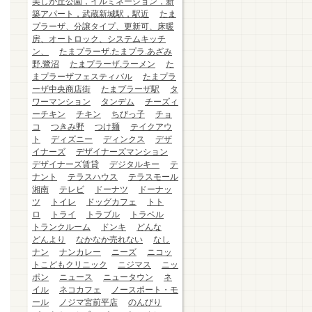
美しが丘公園，イルミネーション，新
築アパート，武蔵新城駅，駅近
たま
プラーザ、分譲タイプ、更新可、床暖
房、オートロック、システムキッチ
ン、
たまプラーザ.たまプラ.あざみ
野.鷺沼
たまプラーザ.ラーメン
た
まプラーザフェスティバル
たまプラ
ーザ中央商店街
たまプラーザ駅
タ
ワーマンション
タンデム
チーズィ
ーチキン
チキン
ちびっ子
チョ
コ
つきみ野
つけ麺
テイクアウ
ト
ディズニー
ディンクス
デザ
イナーズ
デザイナーズマンション
デザイナーズ賃貸
デジタルキー
テ
ナント
テラスハウス
テラスモール
湘南
テレビ
ドーナツ
ドーナッ
ツ
トイレ
ドッグカフェ
トト
ロ
トライ
トラブル
トラベル
トランクルーム
ドンキ
どんな
どんより
なかなか売れない
なし
ナン
ナンカレー
ニーズ
ニコッ
トこどもクリニック
ニジマス
ニッ
ポン
ニュース
ニュータウン
ネ
イル
ネコカフェ
ノースポート・モ
ール
ノジマ宮前平店
のんびり