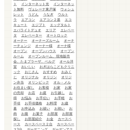
ト
インターネット光
インターネッ
ト無料
ヴェレーナ東戸塚
ウォシュ
レット
うどん
うなぎ
ウルト
ラ
エアコン
エアコン２基
エコ
キュート
エジプト
エッグタルト
エバライトデュオ
エリア
エレベー
タ
エレベーター
オートロック
オーナー
オーナーズルーム
オーナ
ーチェンジ
オーナー様
オーナ様
オープン
オープンハウス
オープン
ルーム
オープンルーム、現地販売
会、たまプラーザ、ベルグ
オール洋
室
おいしい
おぎはらこどもクリニ
ック
おじさん
おすすめ
おみく
じ
オリジナル
オリジン
オリジ
ン弁当
オリンピック
オル・メル
お住まい探し
お客様
お家
お家
の売却
お店
お庭
お引越し
お
得
お悩み
お手伝い
お手軽
お
手頃
お手頃価格
お料理
お歳
暮
お申込み
お祓い
お祝い
お
肉
お腹
お菓子
お部屋
お部屋
探し
お部屋紹介
お金
カースペ
ース
カースペース２台
カースペー
ス3台
ガーデニング
ガーデンアク