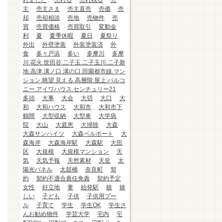
れました
売れる
売れ残る
売
主
売主さま
売主直売
売価
売
却
売却相談
売地
売物件
売
買
売買価格
売買取引
変動金
利
夏
夏季休暇
夏日
夏祭り
外出
外壁塗装
外装塗装済
外
食
多々戸浜
多い
多摩川
多摩
川.花火.世田谷.二子玉.二子玉川.二子新
地.高津.溝ノ口.溝の口.田園都市線.マン
ション.眺望.見える.高層階.屋上.バルコ
ニー.アイワハウス.センチュリー21
多頭
大事
大会
大切
大口
大
和
大和ハウス
大和市
大和市下
鶴間
大型収納
大型車
大学病
院
大山
大庭恵
大掃除
大森
大森サンハイツ
大森ベルポート
大
森海岸
大森海岸駅
大森駅
大田
区
大規模
大規模マンション
天
気
天気予報
天然素材
天皇
太
陽光パネル
太鼓橋
奈良町
契
約
契約不適合責任免責
契約予定
女性
好立地
妻
始発駅
娘
嬉
しい
子ども
子供
子供用プー
ル
子育て
学生
学生OK
学生さ
んお勧め物件
学芸大学
宅内
宅