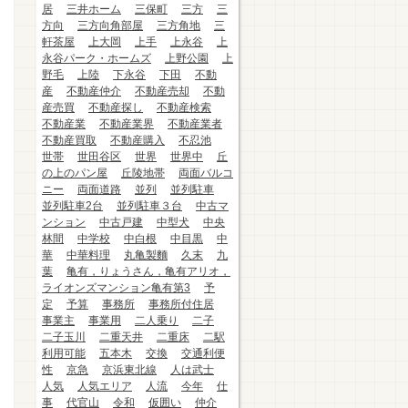
居
三井ホーム
三保町
三方
三
方向
三方向角部屋
三方角地
三
軒茶屋
上大岡
上手
上永谷
上
永谷パーク・ホームズ
上野公園
上
野毛
上陸
下永谷
下田
不動
産
不動産仲介
不動産売却
不動
産売買
不動産探し
不動産検索
不動産業
不動産業界
不動産業者
不動産買取
不動産購入
不忍池
世帯
世田谷区
世界
世界中
丘
の上のパン屋
丘陵地帯
両面バルコ
ニー
両面道路
並列
並列駐車
並列駐車2台
並列駐車３台
中古マ
ンション
中古戸建
中型犬
中央
林間
中学校
中白根
中目黒
中
華
中華料理
丸亀製麵
久末
九
葉
亀有，りょうさん，亀有アリオ，
ライオンズマンション亀有第3
予
定
予算
事務所
事務所付住居
事業主
事業用
二人乗り
二子
二子玉川
二重天井
二重床
二駅
利用可能
五本木
交換
交通利便
性
京急
京浜東北線
人は武士
人気
人気エリア
人流
今年
仕
事
代官山
令和
仮囲い
仲介