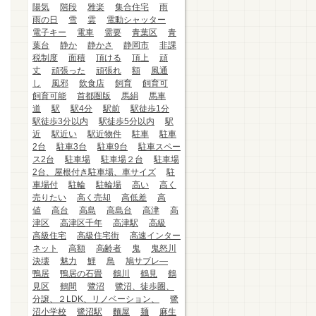
陽気
階段
雅楽
集合住宅
雨
雨の日
雪
雲
電動シャッター
電子キー
電車
需要
青葉区
青
葉台
静か
静かさ
静岡市
非課
税制度
面積
頂ける
頂上
頑
丈
頑張った
頑張れ
額
風通
し
風邪
飲食店
飼育
飼育可
飼育可能
首都圏版
馬絹
馬車
道
駅
駅4分
駅前
駅徒歩1分
駅徒歩3分以内
駅徒歩5分以内
駅
近
駅近い
駅近物件
駐車
駐車
2台
駐車3台
駐車9台
駐車スペー
ス2台
駐車場
駐車場２台
駐車場
2台、屋根付き駐車場、車サイズ
駐
車場付
駐輪
駐輪場
高い
高く
売りたい
高く売却
高低差
高
値
高台
高島
高島台
高津
高
津区
高津区千年
高津駅
高級
高級住宅
高級住宅街
高速インター
ネット
高額
高齢者
鬼
鬼怒川
決壊
魅力
鯉
鳥
鳩サブレ―
鴨居
鴨居の石畳
鶴川
鶴見
鶴
見区
鶴間
鷺沼
鷺沼、徒歩圏、
分譲、２LDK、リノベーション、
鷺
沼小学校
鷺沼駅
麵屋
麺
麻生