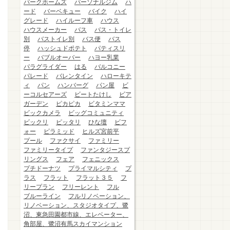
パークホームズ
パーソナルジム
ハ
ード
バーベキュー
バイク
ハイ
グレード
ハイルーフ車
ハウス
ハウスメーカー
バス
バス・トイレ
別
バストイレ別
バス便
バス
停
ハッシュドポテト
パティスリ
ー
バブルオーバー
ハヨー乳業
パラグライダー
はる
バルコニー
パレード
バレンタイン
ハローキテ
ィ
パン
ハンバーグ
パン屋
ビ
ーコルセアーズ
ビートたけし
ビア
ガーデン
ピカピカ
ビタミンママ
ビックカメラ
ビッグコミュニティ
ビックリ
ピッタリ
ひな壇
ビフ
ォー
ピラミッド
ヒルズ宮前平
プール
ファクサイ
ファミリー
ファミリータイプ
ファンタジースプ
リングス
フェア
フェニックス
プチドーナツ
プライマルシティ
プ
ラス
フラット
フラット３５
フ
リープラン
フリーレント
フル
ブルーライン
フルリノベーション、
リノベーション、スタジオタイプ、鷺
沼、東急田園都市線、エレベーター、
角部屋、鷺沼有馬スカイマンション