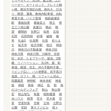
ミリータイプ、3LDK、最上階、エレ
ベーター、オートロック、グレイス鶴
ヶ峰、横浜市旭区白根、南向き、日当
り、眺望、通風、敷地内駐車場、自転
車置き場、バイク置場
相鉄線瀬谷
駅
看板効果
看板収入
県立
県
立三ツ池公園
真夏日
眺め
眺
望
瞬間的
矢野口
知恵
石垣
石田
石田悠樹
砂場
破格
確
率
礼金0
社員寮
社長
祈りま
す
祐天寺
祐天寺駅
祝日
神奈
川
神奈川の不動産屋
神奈川区
神奈川県
神奈川県、川崎市、宮前
区、水沢、たまプラーザ、築浅、2階
建、リノベーション、3LDK、庭、駐
車場、眺望、売主、仲介手数料不要、
リビング広い、バス便豊富、尻手黒川
道路、ロフト、畑、リフォーム済み、
田園風景
神明町
神木本町
神楽
坂
神様
神泉
神社
私
秋
秋
のゴールデンフェア
秋山
秋山智
宏
秋山智弘
秋葉
税制優遇
積
水ハウス
積雪
空き
空き家
空
室
空室対策
空家
立地
立野台
公園
笑顔
第５フジビル
筋ト