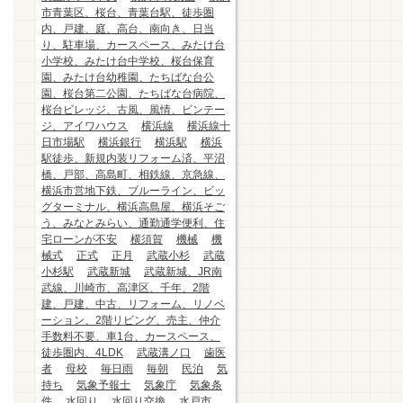
市青葉区、桜台、青葉台駅、徒歩圏
内、戸建、庭、高台、南向き、日当
り、駐車場、カースペース、みたけ台
小学校、みたけ台中学校、桜台保育
園、みたけ台幼稚園、たちばな台公
園、桜台第二公園、たちばな台病院、
桜台ビレッジ、古風、風情、ビンテー
ジ、アイワハウス
横浜線
横浜線十
日市場駅
横浜銀行
横浜駅
横浜
駅徒歩、新規内装リフォーム済、平沼
橋、戸部、高島町、相鉄線、京急線、
横浜市営地下鉄、ブルーライン、ビッ
グターミナル、横浜高島屋、横浜そご
う、みなとみらい、通勤通学便利、住
宅ローンが不安
横須賀
機械
機
械式
正式
正月
武蔵小杉
武蔵
小杉駅
武蔵新城
武蔵新城、JR南
武線、川崎市、高津区、千年、2階
建、戸建、中古、リフォーム、リノベ
ーション、2階リビング、売主、仲介
手数料不要、車1台、カースペース、
徒歩圏内、4LDK
武蔵溝ノ口
歯医
者
母校
毎日雨
毎朝
民泊
気
持ち
気象予報士
気象庁
気象条
件
水回り
水回り交換
水戸市