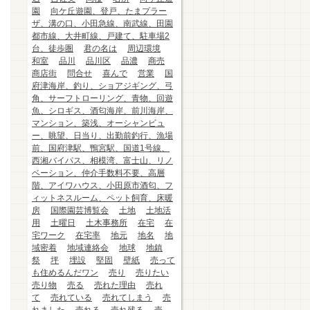
園
向ケ丘遊園、登戸、たまプラー
ザ、溝の口、小田急線、南武線、田園
都市線、大井町線、戸建て、駐車場2
台、徒歩圏
君の名は
周辺環境
和室
品川
品川区
品濃
商売
商店街
問合せ
喜んで
営業
国
府津海岸、釣り、ショアジギング、弓
角、サーフトローリング、青物、回遊
魚、シロギス、酒匂海岸、前川海岸、
マンション、築浅、オーシャンビュ
ー、眺望、日当り、出勤前釣行、漁場
前、国府津駅、鴨宮駅、国道1号線、
西湘バイパス、相模湾、富士山、リノ
ベーション、仲介手数料不要、高層
階、アイワハウス、小田原市酒匂、フ
ィットネスルーム、ペット飼育、床暖
房
国際園芸博覧会
土地
土地活
用
土曜日
土木事務所
在宅
在
宅ワーク
在宅率
地元
地名
地
域密着
地域連絡会
地球
地鎮
祭
坪
埋設
堅固
壁紙
売って
も住めるんだワン
売り
売りたい
売り物
売る
売れた理由
売れ
て
売れている
売れてしまう
売