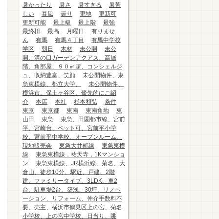
暑かったり
暑さ
暑すぎる
暑苦
しい
暴風
曇り
更地
更新可
更新可能
最上級
最上階
最強
最終枡
最高
月曜日
有りませ
ん
有馬
有馬４丁目
有馬中学校
学区
朝日
木材
未公開
未公
開、溝の口ガーデンアクアス、高層
階、角部屋、９０㎡超、コンシェルジ
ュ、収納豊富、笑顔
未公開物件、東
急東横線、都立大学、
未公開物件、
横浜市、保土ヶ谷区、優先的にご紹
介
本店
本社
杉本和弘
条件
東京
東京都
東南
東南角地
東
山田
東急
東急、田園都市線、宮前
平、宮崎台、ペット可、宮前平小学
校、宮前平中学校、オープンルーム、
現地販売会
東急大井町線
東急東横
線
東急東横線，祐天寺，1Kマンショ
ン
東急東横線、JR横浜線、菊名、大
倉山、徒歩10分、駅近、戸建、2階
建、ファミリータイプ、3LDK、車2
台、駐車場2台、築浅、30坪、リノベ
ーション、リフォーム、仲介手数料不
要、売主、横浜市鶴見区上の宮、菊名
小学校、上の宮中学校、日当り、眺