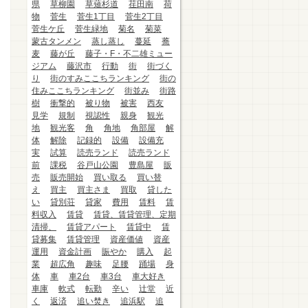
県
草柳園
草薙杉道
荏田南
荷
物
菅生
菅生1丁目
菅生2丁目
菅生ケ丘
菅生緑地
菊名
菊菜
蒙古タンメン
蒸し蒸し
蔓延
蕎
麦
藤が丘
藤子・F・不二雄ミュー
ジアム
藤沢市
行動
街
街づく
り
街のすみここちランキング
街の
住みここちランキング
街並み
街路
樹
衝撃的
被り物
被害
西友
見学
規制
視認性
親身
観光
地
観光客
角
角地
角部屋
解
体
解除
記録的
設備
設備充
実
試算
読売ランド
読売ランド
前
課税
谷戸山公園
豊島屋
販
売
販売開始
買い取る
買い替
え
買主
買主さま
買取
貸した
い
貸別荘
貸家
費用
賃料
賃
料収入
賃貸
賃貸、賃貸管理、定期
清掃、
賃貸アパート
賃貸中
賃
貸募集
賃貸管理
資産価値
資産
運用
資金計画
賑やか
購入
起
業
超広角
趣味
足腰
踊場
身
体
車
車2台
車3台
車大好き
車庫
軟式
転勤
辛い
辻堂
近
く
返済
追い焚き
追浜駅
追