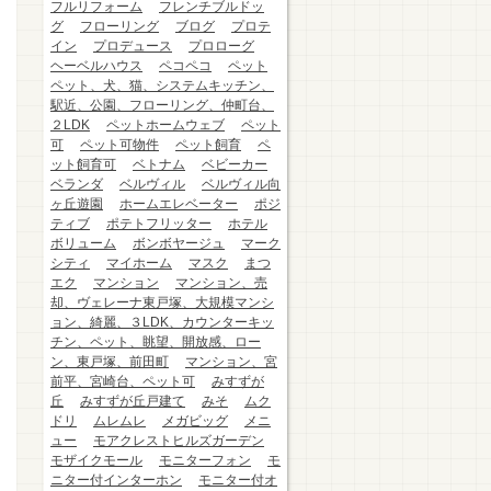
フルリフォーム
フレンチブルドッ
グ
フローリング
ブログ
プロテ
イン
プロデュース
プロローグ
ヘーベルハウス
ペコペコ
ペット
ペット、犬、猫、システムキッチン、
駅近、公園、フローリング、仲町台、
２LDK
ペットホームウェブ
ペット
可
ペット可物件
ペット飼育
ペ
ット飼育可
ベトナム
ベビーカー
ベランダ
ベルヴィル
ベルヴィル向
ヶ丘遊園
ホームエレベーター
ポジ
ティブ
ポテトフリッター
ホテル
ボリューム
ボンボヤージュ
マーク
シティ
マイホーム
マスク
まつ
エク
マンション
マンション、売
却、ヴェレーナ東戸塚、大規模マンシ
ョン、綺麗、３LDK、カウンターキッ
チン、ペット、眺望、開放感、ロー
ン、東戸塚、前田町
マンション、宮
前平、宮崎台、ペット可
みすずが
丘
みすずが丘戸建て
みそ
ムク
ドリ
ムレムレ
メガビッグ
メニ
ュー
モアクレストヒルズガーデン
モザイクモール
モニターフォン
モ
ニター付インターホン
モニター付オ