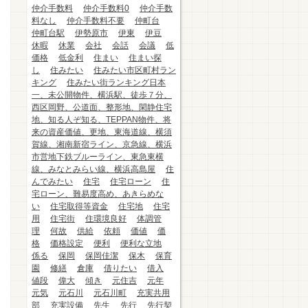
仲介手数料
仲介手数料0
仲介手数
料なし
仲介手数料不要
仲町台
仲町台駅
伊勢原市
伊東
伊豆
休暇
休業
会社
会話
会議
低
価格
低金利
住まい
住まい探
し
住みたい
住みたい市区町村ラン
キング
住みたい街ランキング日本
一、未公開物件、横浜駅、徒歩７分、
西区岡野、公道面、整形地、閑静住宅
地、知る人ぞ知る、TEPPAN物件、将
来の資産価値、更地、東海道線、横須
賀線、湘南新宿ライン、京急線、横浜
市営地下鉄ブルーライン、東急東横
線、みなとみらい線、横浜高島屋
住
んでみたい
住宅
住宅ローン
住
宅ローン、難易度高め、あきらめな
い
住宅取得等資金
住宅地
住宅
用
住宅街
住環境良好
体調管
理
何故
供給
依頼
価値
価
格
価格設定
便利
便利な立地
係る
保岡
保岡佳潔
保木
保育
園
修繕
倉庫
借りたい
借入
値段
偉大
傾き
元住吉
元年
元気
元石川
元石川町
充実共用
部
充実設備
先生
先行
先行契