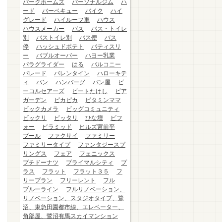
パークホームズ
パーソナルジム
ハ
ード
バーベキュー
バイク
ハイ
グレード
ハイルーフ車
ハウス
ハウスメーカー
バス
バス・トイレ
別
バストイレ別
バス便
バス
停
ハッシュドポテト
パティスリ
ー
バブルオーバー
ハヨー乳業
パラグライダー
はる
バルコニー
パレード
バレンタイン
ハローキテ
ィ
パン
ハンバーグ
パン屋
ビ
ーコルセアーズ
ビートたけし
ビア
ガーデン
ピカピカ
ビタミンママ
ビックカメラ
ビッグコミュニティ
ビックリ
ピッタリ
ひな壇
ビフ
ォー
ピラミッド
ヒルズ宮前平
プール
ファクサイ
ファミリー
ファミリータイプ
ファンタジースプ
リングス
フェア
フェニックス
プチドーナツ
プライマルシティ
プ
ラス
フラット
フラット３５
フ
リープラン
フリーレント
フル
ブルーライン
フルリノベーション、
リノベーション、スタジオタイプ、鷺
沼、東急田園都市線、エレベーター、
角部屋、鷺沼有馬スカイマンション