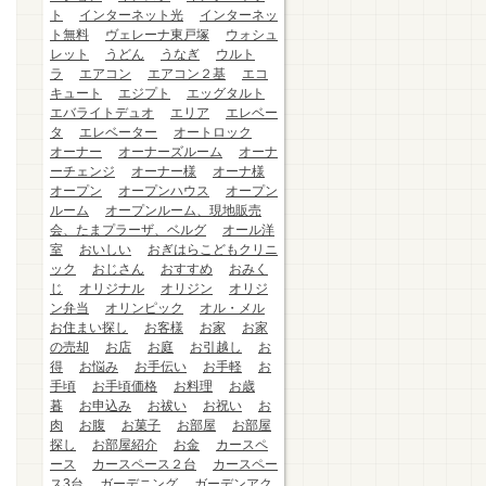
ト
インターネット光
インターネッ
ト無料
ヴェレーナ東戸塚
ウォシュ
レット
うどん
うなぎ
ウルト
ラ
エアコン
エアコン２基
エコ
キュート
エジプト
エッグタルト
エバライトデュオ
エリア
エレベー
タ
エレベーター
オートロック
オーナー
オーナーズルーム
オーナ
ーチェンジ
オーナー様
オーナ様
オープン
オープンハウス
オープン
ルーム
オープンルーム、現地販売
会、たまプラーザ、ベルグ
オール洋
室
おいしい
おぎはらこどもクリニ
ック
おじさん
おすすめ
おみく
じ
オリジナル
オリジン
オリジ
ン弁当
オリンピック
オル・メル
お住まい探し
お客様
お家
お家
の売却
お店
お庭
お引越し
お
得
お悩み
お手伝い
お手軽
お
手頃
お手頃価格
お料理
お歳
暮
お申込み
お祓い
お祝い
お
肉
お腹
お菓子
お部屋
お部屋
探し
お部屋紹介
お金
カースペ
ース
カースペース２台
カースペー
ス3台
ガーデニング
ガーデンアク