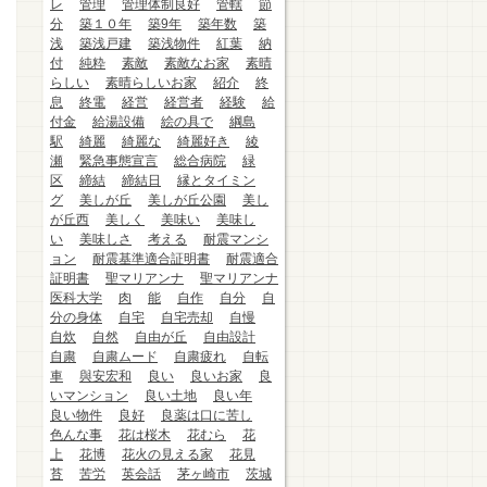
レ
管理
管理体制良好
管轄
節
分
築１０年
築9年
築年数
築
浅
築浅戸建
築浅物件
紅葉
納
付
純粋
素敵
素敵なお家
素晴
らしい
素晴らしいお家
紹介
終
息
終電
経営
経営者
経験
給
付金
給湯設備
絵の具で
綱島
駅
綺麗
綺麗な
綺麗好き
綾
瀬
緊急事態宣言
総合病院
緑
区
締結
締結日
縁とタイミン
グ
美しが丘
美しが丘公園
美し
が丘西
美しく
美味い
美味し
い
美味しさ
考える
耐震マンシ
ョン
耐震基準適合証明書
耐震適合
証明書
聖マリアンナ
聖マリアンナ
医科大学
肉
能
自作
自分
自
分の身体
自宅
自宅売却
自慢
自炊
自然
自由が丘
自由設計
自粛
自粛ムード
自粛疲れ
自転
車
與安宏和
良い
良いお家
良
いマンション
良い土地
良い年
良い物件
良好
良薬は口に苦し
色んな事
花は桜木
花むら
花
上
花博
花火の見える家
花見
苔
苦労
英会話
茅ヶ崎市
茨城