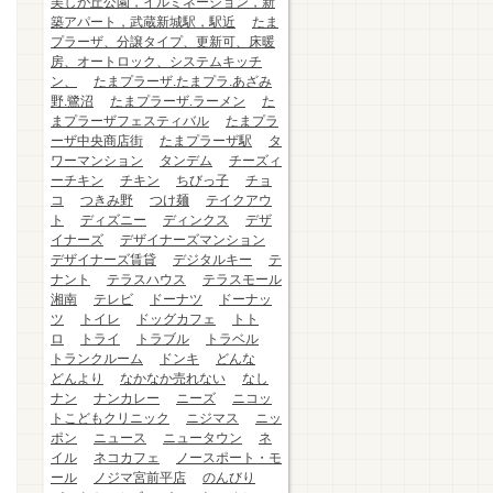
美しが丘公園，イルミネーション，新
築アパート，武蔵新城駅，駅近
たま
プラーザ、分譲タイプ、更新可、床暖
房、オートロック、システムキッチ
ン、
たまプラーザ.たまプラ.あざみ
野.鷺沼
たまプラーザ.ラーメン
た
まプラーザフェスティバル
たまプラ
ーザ中央商店街
たまプラーザ駅
タ
ワーマンション
タンデム
チーズィ
ーチキン
チキン
ちびっ子
チョ
コ
つきみ野
つけ麺
テイクアウ
ト
ディズニー
ディンクス
デザ
イナーズ
デザイナーズマンション
デザイナーズ賃貸
デジタルキー
テ
ナント
テラスハウス
テラスモール
湘南
テレビ
ドーナツ
ドーナッ
ツ
トイレ
ドッグカフェ
トト
ロ
トライ
トラブル
トラベル
トランクルーム
ドンキ
どんな
どんより
なかなか売れない
なし
ナン
ナンカレー
ニーズ
ニコッ
トこどもクリニック
ニジマス
ニッ
ポン
ニュース
ニュータウン
ネ
イル
ネコカフェ
ノースポート・モ
ール
ノジマ宮前平店
のんびり