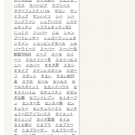
さくらんぼ
さくら祭り
ザセンター
ハウス
サバービア
サブリース
サマーフェスティバル
サロン
サン
ドラッグ
サンハイツ
シー
シー
リングファン
シェアハウス
システ
ムキッチン
システムキッチン3口
じっくり
ジッパー
ジム
シャン
プードレッサー
シュガーラッシュオ
ンライン
ショッピングモール
シル
バーウイーク
スーパー
スーパー生
鮮館TAIGA
スープ
スーモ
スイ
ーツ
スカイツリー見
スカイバルコ
ニー
スカパー
すすき野
スタジ
オタイプ
ステンレスボトル
スポー
ツ
スポット
すまい
すまい給付
金
スマホ
セール
セールス
セ
ールスポイント
セカンドハウス
セ
キスイハイム
セキュリティ
せせら
ぎ公園
セブンイレブン
セミオープ
ン
センター北
センター南
セン
チュリー
センチュリー２１
センチ
ュリー21アイワハウス
ダイエット
タイミング
タイヤ置場
タイル
タイル張り
たまプラ
たまプラー
ザ
たまプラーザ，
たまプラーザ，