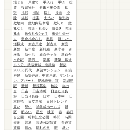
場２台
戸建て
手入れ
手頃
投
資
投資物件
折田不動公園
拡
張
挑戦
掃除
探し
接道
控
除
掲載
提案
支払い
整形地
敷地内
敷地内駐車場
敷礼０
敷
礼なし
敷金・礼金0
敷金0
敷金
礼金
敷金礼金0ヶ月
敷金礼金ゼ
ロ
敷金礼金なし
料理
新しい生
活様式
新古戸建
新古車
新品
新婚
新年度
新幹線
新庁舎
新
横浜
新生活
新百合ヶ丘
新百合
ヶ丘駅
新石川
新築
新築、駅徒
歩５分、武蔵新城、南武線
新築
2000万円代
新築マンション
新築
戸建
新築戸建、中古戸建、マンショ
ン、アパート、現地販売、猫
新綱島
駅
新緑
新規募集
施設
旗の
台
日吉
日吉本町
日当たり良
好
日当り良好
日本
日本中
日
本屈指
日立造船
日経トレンド
旨い
早い
旭化成ホームズ
旭
区
明るい
星空
映画
春
春日
台公園
昭和記念公園
時間
時間
短縮
普通
普通分譲賃貸
普通賃
貸借
晴れ
晴れの日
暇
暑い