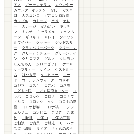
アス
ガーデンテラス
カウンター
カウンターキッチン
かけ
ガス３
口
ガスコンロ
ガスコンロ設置可
カップル
カトージ
カメ
カレ
ー
ガレージ
かわいい
キッチ
ン
キムチ
キャラメル
キャンペ
ーン
ギリギリ
キレイ
クイック
ルワイパー
クッキー
グッドスリ
ー
グランベリーパーク
クリーニン
グ
クリームシチュー
グリーンライ
ン
クリスマス
グルメ
クレヨン
しんちゃん
クローゼット
ケーキ
ケーブルカー
ケイン
ゲストルー
ム
けやき平
ケルヒャー
コー
ド
ゴールデンウィーク
コサギ
コジマ
コスギ
コスパ
コスモ
こどもの国
こども医療センター
コ
ラボ
コロッケ
コロナ
コロナウ
ィルス
コロナショック
コロナの影
響
コロナ影響
コロナ禍
コンシ
ェルジュ
コンビニ
ご契約
ご成
約
ご時世
ご案内
ご案内可能
ご相談
ご褒美
ご馳走
ザ・ハウ
ス港北綱島
サイズ
さくらの名所