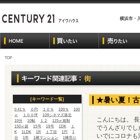
横浜市・
TOP
街
★暑い夏！古
[キーワード一覧]
0.41％
０円
１０％
100％
100
㎡
１００坪
109シネマズ港北
こんにちは。 
10分
10帖
１２
125㎡規制
150㎡超
15号
19号
1DK
１
でうんざりでし
K
1LDK
1R
１丁目
1円
1
いでにコロナも
分
1年
1棟マンション
1棟売り