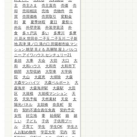
れました
売れる
売れ残る
売
主
売主さま
売主直売
売価
売
却
売却相談
売地
売物件
売
買
売買価格
売買取引
変動金
利
夏
夏季休暇
夏日
夏祭り
外出
外壁塗装
外装塗装済
外
食
多々戸浜
多い
多摩川
多摩
川.花火.世田谷.二子玉.二子玉川.二子新
地.高津.溝ノ口.溝の口.田園都市線.マン
ション.眺望.見える.高層階.屋上.バルコ
ニー.アイワハウス.センチュリー21
多頭
大事
大会
大切
大口
大
和
大和ハウス
大和市
大和市下
鶴間
大型収納
大型車
大学病
院
大山
大庭恵
大掃除
大森
大森サンハイツ
大森ベルポート
大
森海岸
大森海岸駅
大森駅
大田
区
大規模
大規模マンション
天
気
天気予報
天然素材
天皇
太
陽光パネル
太鼓橋
奈良町
契
約
契約不適合責任免責
契約予定
女性
好立地
妻
始発駅
娘
嬉
しい
子ども
子供
子供用プー
ル
子育て
学生
学生OK
学生さ
んお勧め物件
学芸大学
宅内
宅