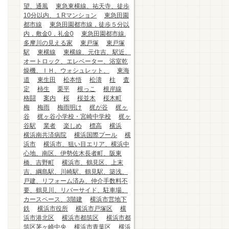
望、通風
東急東横線、祐天寺、徒歩
10分以内、１Rマンション
東急田園
都市線
東急田園都市線，徒歩５分以
内，敷金0，礼金0
東急田園都市線.
多摩川の見える家
東戸塚
東戸塚
駅
東横線
東横線、元住吉、駅近、
オートロック、エレベーター、浴室乾
燥機、ＩＨ、ウォシュレット、
東海
道
東生田
松本悟
松濤
柱
査
定
柿生
栗平
根っこ
根岸線
格闘
案内
桜
桜並木
桜木町
梅
梅雨
梅雨明け
梶が谷
梶ヶ
谷
梶ヶ谷小学校・宮崎中学校
梶ヶ
谷駅
業者
楽しめ
標高
横浜
横浜南共済病院
横浜国際プール
横
浜市
横浜市、狙い目エリア、横浜中
心地、南区、伊勢佐木長者町、阪東
橋、吉野町
横浜市、鶴見区、上末
吉、綱島駅、川崎駅、鶴見駅、築浅、
戸建、リフォーム済み、仲介手数料不
要、鶴見川、リバーサイド、駐車場、
カースペース、3階建
横浜市営地下
鉄
横浜市役所
横浜市戸塚区
横
浜市港北区
横浜市都筑区
横浜市都
筑区茅ヶ崎中央
横浜市青葉区
横浜