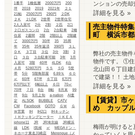
ンションの売却査
1番手
1種低層
2000万円
200
坪
2018
2019
2021年
２１
詳細を見る »
21帖
2500万円
290円
２DK
２Ｋ
２LDK
2世帯
2世帯住宅
2人入居可
2分
2割
２匹
2口
売主物件特集
２口ガスコンロ
2台
2台駐車
2種
町 横浜市
住居
2週間
2階
2階以上
2階建
て
3000万円
30坪
35
35周
年
35年
35年返済
390円
３Ｌ
ＤＫ
３丁目
３位
3分
3割
3
弊社の売主物件
口
３台
３台駐車可能
3年
3月
物件です。 ①
入居可
3階
40坪
4LDK
4台
北山田６丁目建
４月
5280万円
５５
５G
5世
帯
5分
5階角部屋
6.89％
６０
で建築！！ 土地面
㎡
60坪
67坪
６丁目
6万円
6万円以下
6帖以上
６日
70㎡
詳細を見る »
70坪
７日
8台
8帖
8月末
99
坪
9台
9月上旬
a-nation
AI査
【賃貸】市ヶ
定
ALSOK
BUBBLE
CATV
CM
Facebook
GOTO
ＧＷ
Ｇ
め カップ
Ｗ営業
IH
IH2口
IHキッチン
ＩＨクッキングヒーター
ＩＫＥＡ
iphone11
JR
JR埼京線
JR横浜
梅雨が明けると
線
LDK
l気候
㎡
MEGAドン・
キホーテ東名川崎店
Merengue（メ
かっていくと思