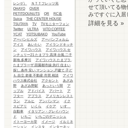
レンゲ）
ＮＴＴフレッツ光
せて頂いてる物
OHAYO
OVER
みですぐに入居し
PETITDOUNUTS
QR
RC造
Suica
THE CENTER HOUSE
詳細を見る »
TSUTAYA
TV
TVモニターフォン
Twitter
ULTRA
ViTO COFFEE
YCAT
YOTSUBAKO
YouTube
アーバンヒルズ
アーバンフォルム
アイス
あいたい
アイランドキッチ
ン
アイワハウス
アイワハウス.セ
ンチュリー21.たまプラ.高津.台風.二子
新地.多摩川
アイワハウス.たまプラ.
たまプラーザ.田園都市線.急行.住まい
探し.条件.安い.マンション.戸建て.子ど
も.自立.老後.不動産.売買.相談
アイワ
ハウス株式会社
アクセント
あざみ
野
あざみ野駅
あっという間
ア
ップル
アドバイス
アパート
ア
フター
アプラス
アメリカンレスト
ラン
アルヒ
アンパンマン
イク
スピアリ
いくら
イケア
いすゞ
自動車
イタリアン・グレイハウン
ド
いちご
いちごのデニッシュ
イトーヨーカ堂
イメージ
イルミネ
ーション
インスタ
インターネッ