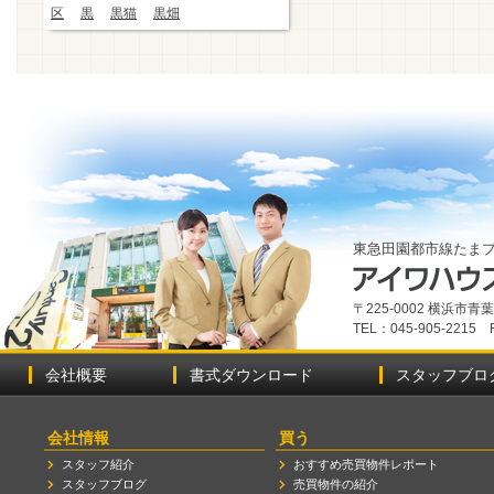
区
黒
黒猫
黒畑
東急田園都市線たま
〒225-0002 横浜市
TEL：045-905-2215 
会社概要
書式ダウンロード
スタッフブロ
会社情報
買う
スタッフ紹介
おすすめ売買物件レポート
スタッフブログ
売買物件の紹介