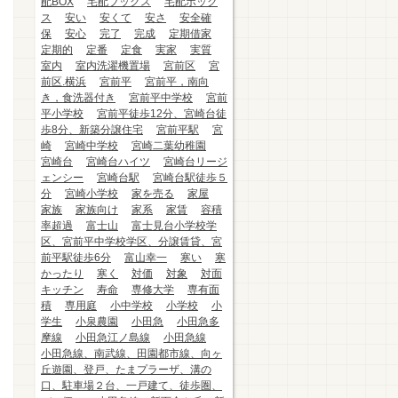
配BOX
宅配ブックス
宅配ボック
ス
安い
安くて
安さ
安全確
保
安心
完了
完成
定期借家
定期的
定番
定食
実家
実質
室内
室内洗濯機置場
宮前区
宮
前区.横浜
宮前平
宮前平，南向
き，食洗器付き
宮前平中学校
宮前
平小学校
宮前平徒歩12分、宮崎台徒
歩8分、新築分譲住宅
宮前平駅
宮
崎
宮崎中学校
宮崎二葉幼稚園
宮崎台
宮崎台ハイツ
宮崎台リージ
ェンシー
宮崎台駅
宮崎台駅徒歩５
分
宮崎小学校
家を売る
家屋
家族
家族向け
家系
家賃
容積
率超過
富士山
富士見台小学校学
区、宮前平中学校学区、分譲賃貸、宮
前平駅徒歩6分
富山幸一
寒い
寒
かったり
寒く
対価
対象
対面
キッチン
寿命
専修大学
専有面
積
専用庭
小中学校
小学校
小
学生
小泉農園
小田急
小田急多
摩線
小田急江ノ島線
小田急線
小田急線、南武線、田園都市線、向ヶ
丘遊園、登戸、たまプラーザ、溝の
口、駐車場２台、一戸建て、徒歩圏、