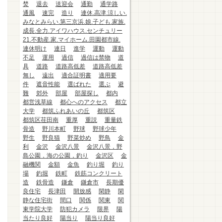
焚
退去
送迎会
通勤
通学路
通風
速完
造り
連休.高津.涼しい.
みなとみらい.第三京浜.娘.子ども.家族.
成長.全力.アイワハウス.センチュリー
21.不動産.家.マイホーム.田園都市線.
連休明け
連日
進学
運動
運動
不足
運用
過信
過信は禁物
道
具
道路
道路高低差
道路高低差
無し
遠出
適合証明書
適用要
件
遮音性能
選ばれた
選ぶ
避
難
郊外
部屋
部屋探し
都内
都営浅草線
都心へのアクセス
都立
大学
都筑ふれあいの丘
都筑区
都筑区荏田南
重厚
重説
重量鉄
骨造
野川本町
野球
野球少年
野生
野良猫
野菜炒め
野鳥
金
利
金沢
金沢八景
金沢八景，野
島公園，海の公園，釣り
金沢区
金
融機関
金額
金魚
釣り堀
釣り
場
釣堀
鉄町
鉄筋コンクリート
造
鉄骨造
鎌倉
鎌倉市
長期優
良住宅
長津田
開放感
閑静
閑
静な住宅街
間口
関係
関東
関
東学院大学
防犯カメラ
限界
陽
当たり良好
陽当り
陽当り良好