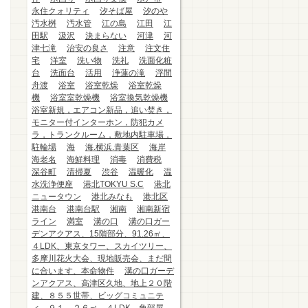
永住クォリティ
汐そば屋
汐のや
汚水桝
汚水管
江の島
江田
江
田駅
汲沢
決まらない
河津
河
津七滝
治安の良さ
注意
注文住
宅
洋室
洗い物
洗礼
洗面化粧
台
洗面台
活用
浄蓮の滝
浮間
舟渡
浴室
浴室乾燥
浴室乾燥
機
浴室室乾燥機
浴室換気乾燥機
浴室新規，エアコン新品，追い焚き，
モニター付インターホン，防犯カメ
ラ，トランクルーム，敷地内駐車場，
駐輪場
海
海.横浜.青葉区
海岸
海老名
海鮮料理
消毒
消費税
深谷町
清掃夏
渋谷
温暖化
温
水洗浄便座
港北TOKYU S.C
港北
ニュータウン
港北みなも
港北区
港南台
港南台駅
湘南
湘南新宿
ライン
満室
溝の口
溝の口ガー
デンアクアス、15階部分、91.26㎡、
４LDK、東京タワー、スカイツリー、
多摩川花火大会、現地販売会、まだ間
に合います、本命物件
溝の口ガーデ
ンアクアス、高津区久地、地上２０階
建、８５５世帯、ビッグコミュニテ