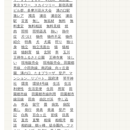
ィ、９１．２６㎡、４LDK、角部屋、
東京タワー、スカイツリー、新宿高層
ビル群、多摩川花火大会
溝の口駅
激レア
濁流
瀬谷
瀬谷区
瀬谷
駅
災害
無し
無垢材
無料
無
料査定
無料相談
無料見積
焼
肉
照明
照明器具
熱い
熱中
症
片づけ
物件
物件不足
物件
紹介
特典
犬
犬蔵
狩り
独り
身
独立
独立洗面台
猫
猫相
談
猫飼育
猿
玄関
率
玉川
王禅寺ふるさと公園
王禅寺東
珍し
い
現地販売会
現地販売会、田園都
市線、小田急線、南武線、向ヶ丘遊
園、溝の口、たまプラーザ、登戸、マ
ンション、リゾート、国府津
琴平神
社
環境
環状4号線
生活
生活
利便性
生活至便
生田
用賀
田
園都市線
田園都市線利用
田園都市
線沿線
田奈
由比ガ浜
申し込
み
申込
留守
畳
病気
病院
癒し
発行
発表
発達
登戸
登
記
白鳥
百合ヶ丘
皆様
目黒
区
直売
直撃
相場
相模湾
相
談
相鉄線、鶴ヶ峰、徒歩圏内、ファ