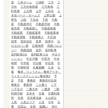
居
三井ホーム
三保町
三方
三
方向
三方向角部屋
三方角地
三
軒茶屋
上大岡
上手
上永谷
上
永谷パーク・ホームズ
上野公園
上
野毛
上陸
下永谷
下田
不動
産
不動産仲介
不動産売却
不動
産売買
不動産探し
不動産検索
不動産業
不動産業界
不動産業者
不動産買取
不動産購入
不忍池
世帯
世田谷区
世界
世界中
丘
の上のパン屋
丘陵地帯
両面バルコ
ニー
両面道路
並列
並列駐車
並列駐車2台
並列駐車３台
中古マ
ンション
中古戸建
中型犬
中央
林間
中学校
中白根
中目黒
中
華
中華料理
丸亀製麵
久末
九
葉
亀有，りょうさん，亀有アリオ，
ライオンズマンション亀有第3
予
定
予算
事務所
事務所付住居
事業主
事業用
二人乗り
二子
二子玉川
二重天井
二重床
二駅
利用可能
五本木
交換
交通利便
性
京急
京浜東北線
人は武士
人気
人気エリア
人流
今年
仕
事
代官山
令和
仮囲い
仲介