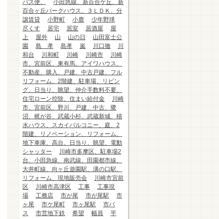
バス便、
小田急線、新百合ケ丘、新
百合ヶ丘パークハウス、３ＬＤＫ、分
譲賃貸
小野町
小鹿
少年野球
尽くす
居宅
居室
居酒屋
屋
上
屋外
山
山の日
山田富士公
園
島 孝
島孝
嵐
川口徹
川
和台
川和町
川崎
川崎市
川崎
市、宮前区、東有馬、アイワハウス、
不動産、購入、戸建、中古戸建、フル
リフォーム、2階建、駐車場、リビン
グ、日当り、眺望、仲介手数料不要、
住宅ローン控除、住まい給付金
川崎
市、宮前区、野川、戸建、中古、鷺
沼、梶が谷、武蔵小杉、武蔵新城、積
水ハウス、スカイバルコニー、庭、2
階建、リノベーション、リフォーム、
地下車庫、高台、日当り、眺望、電動
シャッター
川崎市多摩区、駐車場2
台、小田急線、南武線、田園都市線、
大井町線、向ヶ丘遊園駅、溝の口駅、
リフォーム、現地販売会
川崎市宮前
区
川崎市高津区
工事
工事現
場
工務店
市が尾
市が尾駅
市
ヶ尾
市ケ尾町
市ヶ尾駅
市バ
ス
市営地下鉄
希望
幅員
平