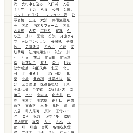
約
先行申し込み
入田浜
入谷
全世界
全力
八景
公園
公園、
ペット、お子様、マンション、猫
公
示価格
公道
六浦
共用施設充
実
内装
内装リフォーム
内見
内見可
内覧
再開発
写真
冬
冬至
凄い
函館
分譲
分譲タイ
プ
分譲マンション
分譲地
分譲
地内
分譲賃貸
初めて
初夏
初
期費用
初期費用安い
初詣
別
荘
利回
前回
前田町
前面道
路
加藤祐子
努力
労力
動物
勤労感謝
勾配天井
北区
北山
田
北山田６丁目
北山田駅
北
東
北極
北赤羽
北部市場
区
分
区画整理
区画整理地
千葉
千葉弘樹
卒業式
協議地区内
南
伊豆
南北
南向き
南大井
南
庭
南林間
南武線
南町田
南西
道路
南道路
単身
危険
即
即
入居
即入居可
原付
原付バイ
ク
収入
収益
収益ビル
収納
収納豊富
取引
古さ
古札
古
都
可
可能
台風
各種税制優
遇
吉佐美
同棲
名所
向ヶ丘遊