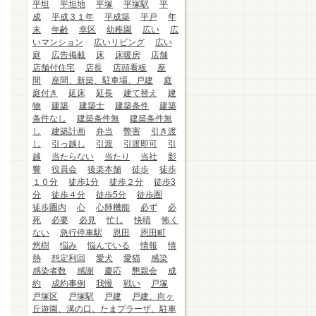
平坦
平坦地
平塚
平塚駅
平
成
平成３１年
平成築
平戸
年
末
年齢
幸区
幼稚園
広い
広
いマンション
広いリビング
広い
庭
広告掲載
床
床暖房
店舗
店舗付住宅
店長
店頭看板
座
間
座間、新築、駐車場、戸建
庭
庭付き
延床
延長
建て替え
建
物
建築
建築士
建築条件
建築
条件なし
建築条件無
建築条件無
し
建築計画
弁当
弊害
引き渡
し
引っ越し
引渡
引渡即可
引
越
当たらない
当たり
当社
影
響
役員会
後楽本舗
徒歩
徒歩
１０分
徒歩1分
徒歩２分
徒歩3
分
徒歩４分
徒歩5分
徒歩圏
徒歩圏内
心
心肺機能
必ず
必
死
必要
必見
忙し
快晴
怖く
ない
急行停車駅
恩田
恩田町
悠樹
悩み
悩んでいる
情報
情
熱
想定利回
愛犬
愛猫
感染
感染者数
感謝
慶応
懇親会
成
約
成約事例
我慢
戦い
戸塚
戸塚区
戸塚駅
戸建
戸建、向ヶ
丘遊園、溝の口、たまプラーザ、駐車