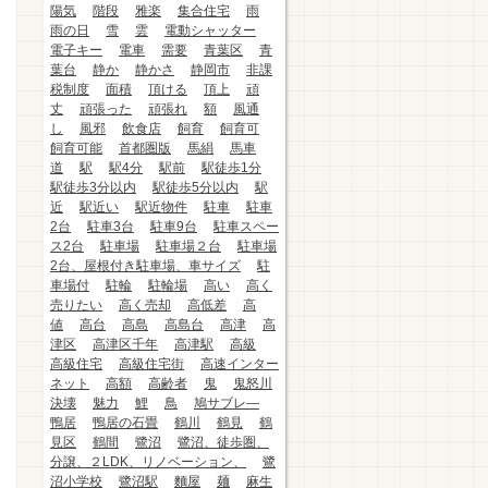
陽気
階段
雅楽
集合住宅
雨
雨の日
雪
雲
電動シャッター
電子キー
電車
需要
青葉区
青
葉台
静か
静かさ
静岡市
非課
税制度
面積
頂ける
頂上
頑
丈
頑張った
頑張れ
額
風通
し
風邪
飲食店
飼育
飼育可
飼育可能
首都圏版
馬絹
馬車
道
駅
駅4分
駅前
駅徒歩1分
駅徒歩3分以内
駅徒歩5分以内
駅
近
駅近い
駅近物件
駐車
駐車
2台
駐車3台
駐車9台
駐車スペー
ス2台
駐車場
駐車場２台
駐車場
2台、屋根付き駐車場、車サイズ
駐
車場付
駐輪
駐輪場
高い
高く
売りたい
高く売却
高低差
高
値
高台
高島
高島台
高津
高
津区
高津区千年
高津駅
高級
高級住宅
高級住宅街
高速インター
ネット
高額
高齢者
鬼
鬼怒川
決壊
魅力
鯉
鳥
鳩サブレ―
鴨居
鴨居の石畳
鶴川
鶴見
鶴
見区
鶴間
鷺沼
鷺沼、徒歩圏、
分譲、２LDK、リノベーション、
鷺
沼小学校
鷺沼駅
麵屋
麺
麻生