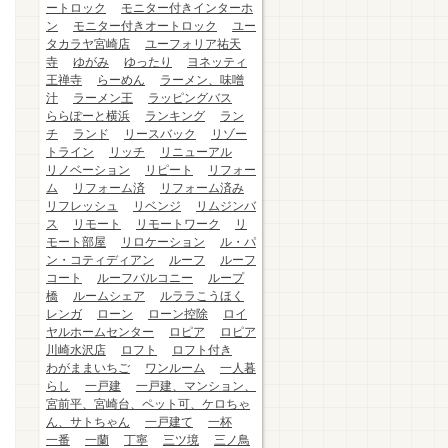
ートロック
モニター付きインターホ
ン
モニター付きオートロック
ユー
タカラヤ宮崎店
ユーフォリア祐天
寺
ゆがみ
ゆったり
ヨネッティ
王禅寺
らーめん
ラーメン、味噌
汁
ラーメン王
ラッピングバス
ららぽーと横浜
ランキング
ラン
チ
ランド
リースバック
リゾー
トライン
リッチ
リニューアル
リノベーション
リピート
リフォー
ム
リフォーム済
リフォーム済み
リフレッシュ
リベンジ
リムジンバ
ス
リモート
リモートワーク
リ
モート部屋
リロケーション
ル・パ
ン・コティディアン
ルーフ
ルーフ
コート
ルーフバルコニー
ループ
橋
ルームシェア
ルララこうほく
レンガ
ローン
ローン控除
ロイ
ヤルホームセンター
ロピア
ロピア
川崎水沢店
ロフト
ロフト付き
わがままいちご
ワンルーム
一人暮
らし
一戸建
一戸建、マンション、
宮前平、宮崎台、ペット可、ケロちゃ
ん、サトちゃん
一戸建て
一杯
一番
一蘭
丁寧
三ツ境
三ノ鳥