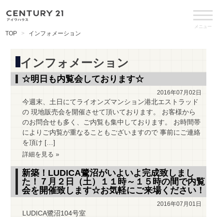
メニュー
TOP
インフォメーション
インフォメーション
☆明日も内覧会しております☆
2016年07月02日
今週末、土日にてライオンズマンション港北エストラッド
の 現地販売会を開催させて頂いております。 お客様から
のお問合せも多く、ご内覧も集中しております。 お時間帯
によりご内覧が重なることもございますので 事前にご連絡
を頂け […]
詳細を見る »
新築！LUDICA鷺沼がいよいよ完成致しまし
た！７月２日（土）１１時～１５時の間で内覧
会を開催致します☆お気軽にご来場ください！
2016年07月01日
LUDICA鷺沼104号室