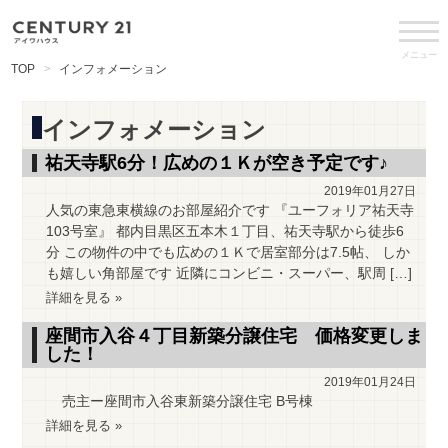
メニュー
TOP
インフォメーション
インフォメーション
祐天寺駅6分！広めの１Ｋが空き予定です♪
2019年01月27日
人気の東急東横線のお部屋紹介です 『ユーフォリア祐天寺
103号室』 都内目黒区五本木１丁目、祐天寺駅から徒歩6
分 この物件の中でも広めの１Ｋで居室部分は7.5帖、 しか
も嬉しい角部屋です 近隣にコンビニ・スーパー、駅周 […]
詳細を見る »
座間市入谷４丁目新築分譲住宅 価格変更しま
した！
2019年01月24日
売主ー座間市入谷東新築分譲住宅 B号棟
詳細を見る »